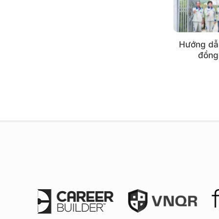
[Vector Logo] Quận 7, TpHCM
Hướng dẫn
đồng