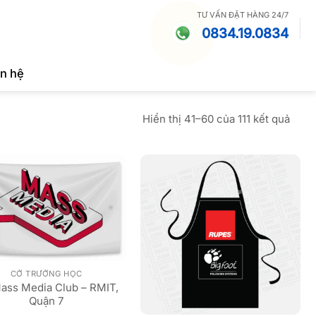
TƯ VẤN ĐẶT HÀNG 24/7
0834.19.0834
ên hệ
Đã
Hiển thị 41–60 của 111 kết quả
sắp
xếp
theo
mới
nhất
CỜ TRƯỜNG HỌC
ass Media Club – RMIT,
Quận 7