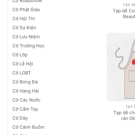
Cờ Roadshow
TẠP D
Cờ Phật Giáo
Tạp dề Cok
Beau
Cờ Hội Thi
Cờ Sự Kiện
Cờ Lưu Niệm
Cờ Trường Học
Cờ Lớp
Cờ Lễ Hội
Cờ LGBT
Cờ Bóng Đá
Cờ Hàng Hải
Cờ Các Nước
TẠP 
Cờ Cầm Tay
Tạp dề ch
Cờ Dây
rán O
Cờ Cánh Buồm