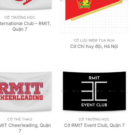
CỜ TRƯỜNG HỌC
ternational Club – RMIT,
Quận 7
CỜ LƯU NIỆM TUA RUA
Cờ Chỉ huy đội, Hà Nội
CỜ THỂ THAO
CỜ TRƯỜNG HỌC
MIT Cheerleading, Quận
Cờ RMIT Event Club, Quận 7
7