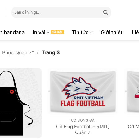
Tìm
kiếm:
ăn bandana
In vải
Tin tức
Giới thiệu
Li
 Phục Quận 7”
/
Trang 3
CỜ BÓNG ĐÁ
Cờ Flag Football – RMIT,
Cờ M
Quận 7