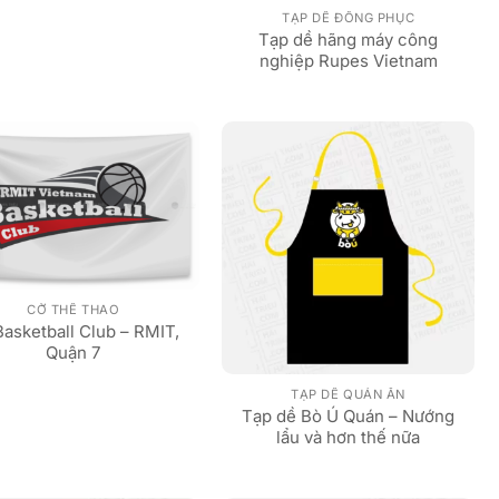
TẠP DỀ ĐỒNG PHỤC
Tạp dề hãng máy công
nghiệp Rupes Vietnam
CỜ THỂ THAO
asketball Club – RMIT,
Quận 7
TẠP DỀ QUÁN ĂN
Tạp dề Bò Ú Quán – Nướng
lẩu và hơn thế nữa