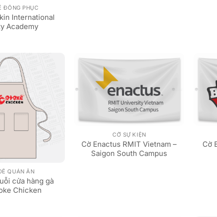
Ề ĐỒNG PHỤC
in International
ty Academy
CỜ SỰ KIỆN
Cờ Enactus RMIT Vietnam –
Cờ B
Saigon South Campus
DỀ QUÁN ĂN
uỗi cửa hàng gà
toke Chicken