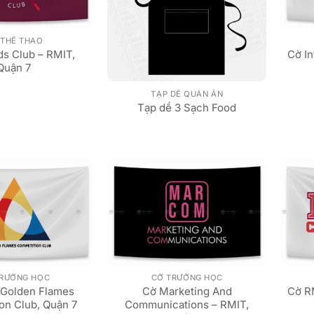
 THỂ THAO
rds Club – RMIT,
Cờ In
Quận 7
TẠP DỀ QUÁN ĂN
Tạp dề 3 Sạch Food
TRƯỜNG HỌC
CỜ TRƯỜNG HỌC
Golden Flames
Cờ Marketing And
Cờ R
on Club, Quận 7
Communications – RMIT,