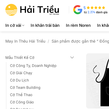
Bỏ
qua
nội
dung
In cờ vải
In khăn trải bàn
In rèm Noren
In kh
May In Thêu Hải Triều
/
Sản phẩm được gắn thẻ “ Đồng
Mẫu Thiết Kế Cờ
Cờ Công Ty, Doanh Nghiệp
Cờ Giải Chạy
Cờ Du Lịch
Cờ Team Building
Cờ Thể Thao
Cờ Công Giáo