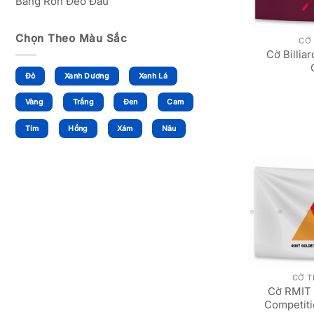
Băng Rôn Đeo Đầu
Chọn Theo Màu Sắc
CỜ
Cờ Billia
Đỏ
Xanh Dương
Xanh Lá
Vàng
Trắng
Đen
Cam
Tím
Hồng
Xám
Nâu
CỜ 
Cờ RMIT 
Competiti