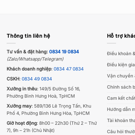
Thông tin liên hệ
Hỗ trợ khá
Tư vấn & đặt hàng:
0834 19 0834
Điều khoản &
(Zalo/Whatsapp/Telegram)
Điều kiện gi
Khách doanh nghiệp
:
0834 47 0834
Vận chuyển 
CSKH
:
0834 49 0834
Chính sách b
Xưởng in thêu
: 149/5 Đường Số 16,
Phường Bình Hưng Hoà, TpHCM
Cam kết chất
Xưởng may
: 589/136 Lê Trọng Tấn, Khu
Hướng dẫn 
Phố 4, Phường Bình Hưng Hòa, TpHCM
Tài khoản th
Giờ hoạt động
: 8h00 – 22h30 (Thứ 2 – Thứ
7), 9h – 21h (Chủ Nhật)
Câu hỏi thư