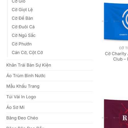
Cờ Gió
Cờ Giọt Lệ
Cờ Để Bàn
Cờ Đuôi Cá
Cờ Ngũ Sắc
Cờ Phướn
CỜ 
Cán Cờ, Cột Cờ
Cờ Charity
Club –
Khăn Trải Bàn Sự Kiện
Áo Trùm Bình Nước
Mẫu Khẩu Trang
Túi Vải In Logo
Áo Sơ Mi
Băng Đeo Chéo