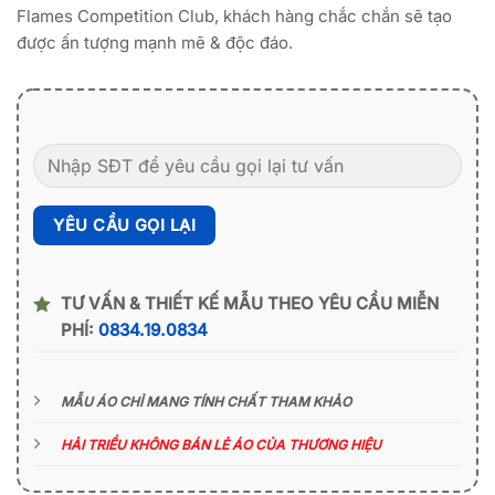
Flames Competition Club, khách hàng chắc chắn sẽ tạo
được ấn tượng mạnh mẽ & độc đáo.
TƯ VẤN & THIẾT KẾ MẪU THEO YÊU CẦU MIỄN
PHÍ:
0834.19.0834
MẪU ÁO CHỈ MANG TÍNH CHẤT THAM KHẢO
HẢI TRIỀU KHÔNG BÁN LẺ ÁO CỦA THƯƠNG HIỆU