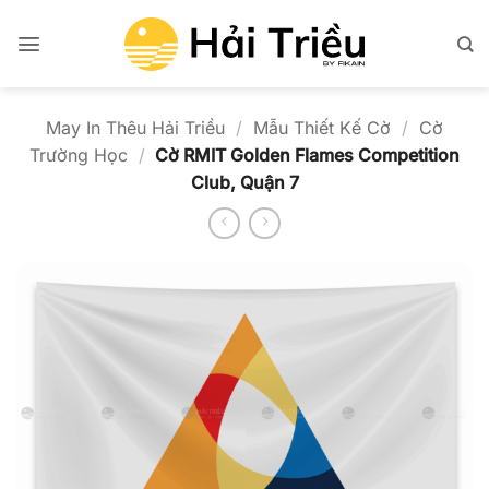
Bỏ
qua
nội
dung
May In Thêu Hải Triều
/
Mẫu Thiết Kế Cờ
/
Cờ
Trường Học
/
Cờ RMIT Golden Flames Competition
Club, Quận 7