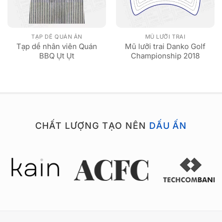
TẠP DỀ QUÁN ĂN
MŨ LƯỠI TRAI
Tạp dề nhân viên Quán
Mũ lưỡi trai Danko Golf
BBQ Ụt Ụt
Championship 2018
CHẤT LƯỢNG TẠO NÊN
DẤU ẤN