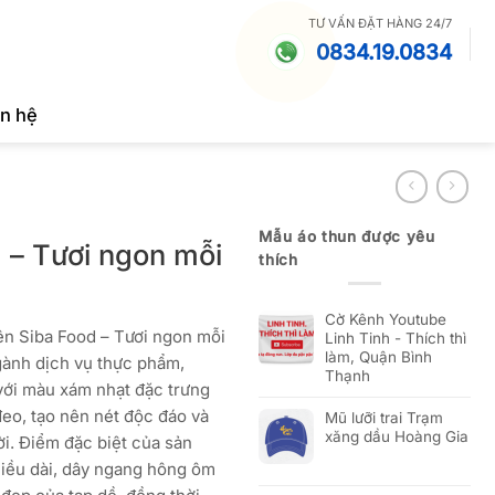
TƯ VẤN ĐẶT HÀNG 24/7
0834.19.0834
ên hệ
Mẫu áo thun được yêu
 – Tươi ngon mỗi
thích
Cờ Kênh Youtube
ên Siba Food – Tươi ngon mỗi
Linh Tinh - Thích thì
làm, Quận Bình
gành dịch vụ thực phẩm,
Thạnh
 với màu xám nhạt đặc trưng
đeo, tạo nên nét độc đáo và
Mũ lưỡi trai Trạm
xăng dầu Hoàng Gia
ời. Điểm đặc biệt của sản
hiều dài, dây ngang hông ôm