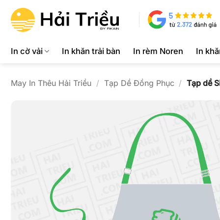
Bỏ
qua
nội
dung
In cờ vải
In khăn trải bàn
In rèm Noren
In kh
May In Thêu Hải Triều
/
Tạp Dề Đồng Phục
/
Tạp dề S