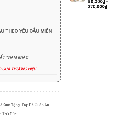
đến
80,000
₫
–
270,000₫
Khoảng
270,000
₫
giá:
từ
80,000₫
đến
ẪU THEO YÊU CẦU MIỄN
270,000₫
HẤT THAM KHẢO
ÁO CỦA THƯƠNG HIỆU
ề Quà Tặng
,
Tạp Dề Quán Ăn
c Thủ Đức