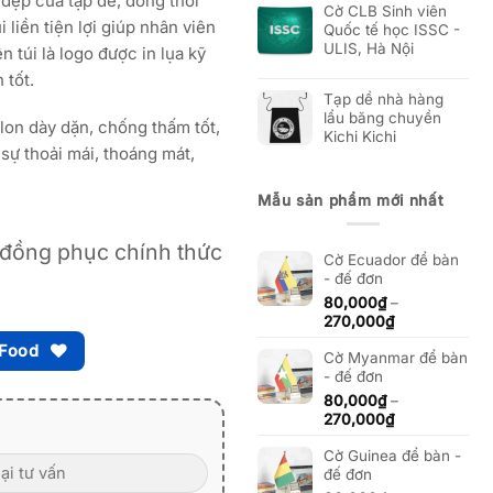
đẹp của tạp dề, đồng thời
Cờ CLB Sinh viên
 liền tiện lợi giúp nhân viên
Quốc tế học ISSC -
ULIS, Hà Nội
n túi là logo được in lụa kỹ
 tốt.
Tạp dề nhà hàng
lẩu băng chuyền
ilon dày dặn, chống thấm tốt,
Kichi Kichi
sự thoải mái, thoáng mát,
Mẫu sản phẩm mới nhất
đồng phục chính thức
Cờ Ecuador để bàn
- đế đơn
80,000
₫
–
Khoảng
270,000
₫
giá:
 Food
Cờ Myanmar để bàn
từ
- đế đơn
80,000₫
đến
80,000
₫
–
270,000₫
Khoảng
270,000
₫
giá:
Cờ Guinea để bàn -
từ
đế đơn
80,000₫