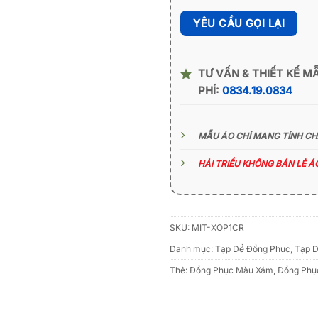
TƯ VẤN & THIẾT KẾ M
PHÍ:
0834.19.0834
MẪU ÁO CHỈ MANG TÍNH C
HẢI TRIỀU KHÔNG BÁN LẺ 
SKU:
MIT-XOP1CR
Danh mục:
Tạp Dề Đồng Phục
,
Tạp D
Thẻ:
Đồng Phục Màu Xám
,
Đồng Phụ