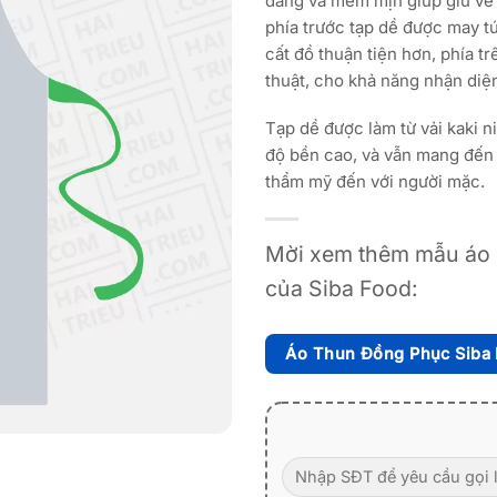
dáng và mềm mịn giúp giữ vẻ 
phía trước tạp dề được may túi
cất đồ thuận tiện hơn, phía trê
thuật, cho khả năng nhận diện
Tạp dề được làm từ vải kaki n
độ bền cao, và vẫn mang đến 
thẩm mỹ đến với người mặc.
Mời xem thêm mẫu áo 
của Siba Food:
Áo Thun Đồng Phục Siba