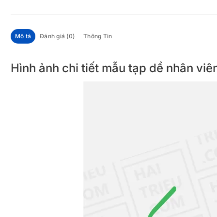
Mô tả
Đánh giá (0)
Thông Tin
Hình ảnh chi tiết mẫu tạp dề nhân 