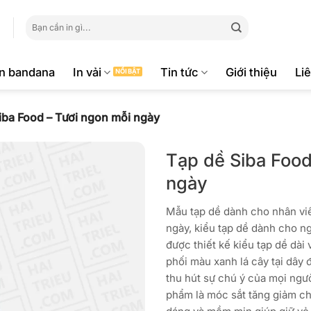
Tìm
kiếm:
ăn bandana
In vải
Tin tức
Giới thiệu
Li
iba Food – Tươi ngon mỗi ngày
Tạp dề Siba Food
ngày
Mẫu tạp dề dành cho nhân vi
ngày, kiểu tạp dề dành cho n
được thiết kế kiểu tạp dề dài
phối màu xanh lá cây tại dây 
thu hút sự chú ý của mọi ngư
phẩm là móc sắt tăng giảm c