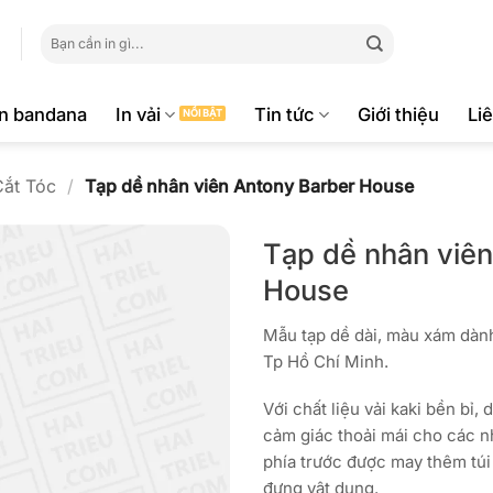
Tìm
kiếm:
ăn bandana
In vải
Tin tức
Giới thiệu
Li
Cắt Tóc
/
Tạp dề nhân viên Antony Barber House
Tạp dề nhân viê
House
Mẫu tạp dề dài, màu xám dàn
Tp Hồ Chí Minh.
Với chất liệu vải kaki bền bỉ
cảm giác thoải mái cho các nh
phía trước được may thêm túi
đựng vật dụng.