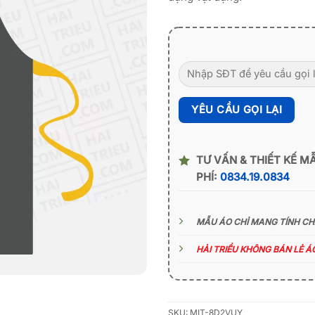
TƯ VẤN & THIẾT KẾ M
PHÍ:
0834.19.0834
MẪU ÁO CHỈ MANG TÍNH C
HẢI TRIỀU KHÔNG BÁN LẺ 
SKU:
MIT-8D2VUY