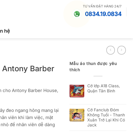
TƯ VẤN ĐẶT HÀNG 24/7
0834.19.0834
ên hệ
Mẫu áo thun được yêu
n Antony Barber
thích
Cờ lớp A18 Class,
h cho Antony Barber House,
Quận Tân Bình
, dây đeo ngang hông mang lại
Cờ Fanclub Đóm
Không Tuổi - Thanh
ân viên khi làm việc, mặt
Xuân Trở Lại Khi Có
 nhỏ để nhân viên dễ dàng
Jack