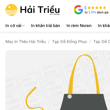
Bỏ
qua
nội
dung
In cờ vải
In khăn trải bàn
In rèm Noren
In kh
May In Thêu Hải Triều
/
Tạp Dề Đồng Phục
/
Tạp Dề 