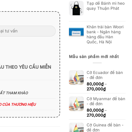
Tạp dề Bánh mì heo
quay Thuận Phát
Khăn trải bàn Woori
bank - Ngân hàng
hàng đầu Hàn
Quốc, Hà Nội
Mẫu sản phẩm mới nhất
ẪU THEO YÊU CẦU MIỄN
Cờ Ecuador để bàn
- đế đơn
80,000
₫
–
Khoảng
270,000
₫
HẤT THAM KHẢO
giá:
Cờ Myanmar để bàn
từ
- đế đơn
80,000₫
ÁO CỦA THƯƠNG HIỆU
đến
80,000
₫
–
270,000₫
Khoảng
270,000
₫
giá:
Cờ Guinea để bàn -
từ
đế đơn
80,000₫