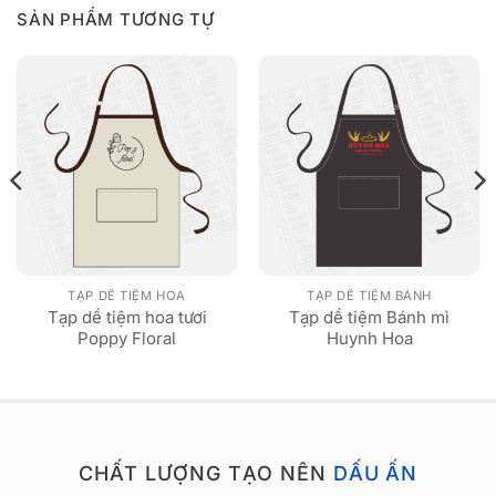
SẢN PHẨM TƯƠNG TỰ
TẠP DỀ TIỆM HOA
TẠP DỀ TIỆM BÁNH
Tạp dề tiệm hoa tươi
Tạp dề tiệm Bánh mì
Poppy Floral
Huynh Hoa
CHẤT LƯỢNG TẠO NÊN
DẤU ẤN