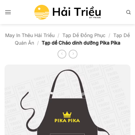
Bỏ
qua
nội
dung
May In Thêu Hải Triều
/
Tạp Dề Đồng Phục
/
Tạp Dề
Quán Ăn
/
Tạp dề Cháo dinh dưỡng Pika Pika