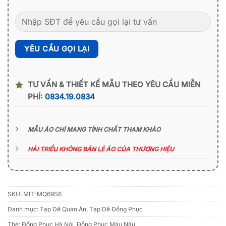
TƯ VẤN & THIẾT KẾ MẪU THEO YÊU CẦU MIỄN
PHÍ:
0834.19.0834
MẪU ÁO CHỈ MANG TÍNH CHẤT THAM KHẢO
HẢI TRIỀU KHÔNG BÁN LẺ ÁO CỦA THƯƠNG HIỆU
SKU:
MIT-MQ69S6
Danh mục:
Tạp Dề Quán Ăn
,
Tạp Dề Đồng Phục
Thẻ:
Đồng Phục Hà Nội
,
Đồng Phục Màu Nâu