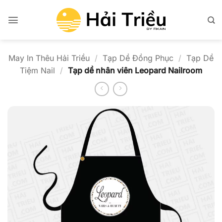
Bỏ
qua
nội
dung
May In Thêu Hải Triều
/
Tạp Dề Đồng Phục
/
Tạp Dề
Tiệm Nail
/
Tạp dề nhân viên Leopard Nailroom