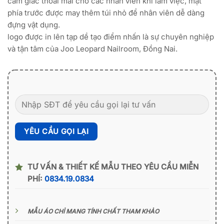
cảm giác thoải mái cho các nhân viên khi làm việc, mặt
phía trước được may thêm túi nhỏ để nhân viên dễ dàng
đựng vật dụng.
logo được in lên tạp dề tạo điểm nhấn là sự chuyên nghiệp
và tận tâm của Joo Leopard Nailroom, Đồng Nai.
TƯ VẤN & THIẾT KẾ MẪU THEO YÊU CẦU MIỄN
PHÍ:
0834.19.0834
MẪU ÁO CHỈ MANG TÍNH CHẤT THAM KHẢO