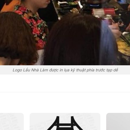
Logo Lẩu Nhà Làm được in lụa kỹ thuật phía trước tạp dề