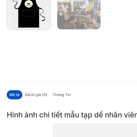
Mô tả
Đánh giá (0)
Thông Tin
Hình ảnh chi tiết mẫu tạp dề nhân v