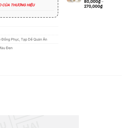
đến
80,000
₫
–
270,000₫
ÁO CỦA THƯƠNG HIỆU
Khoảng
270,000
₫
giá:
từ
80,000₫
đến
270,000₫
ề Đồng Phục
,
Tạp Dề Quán Ăn
Màu Đen