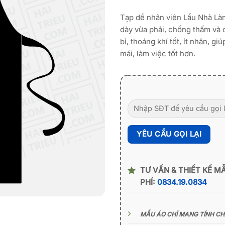
Tạp dề nhân viên Lẩu Nhà Làm 
dày vừa phải, chống thấm và 
bỉ, thoáng khí tốt, ít nhăn, g
mái, làm việc tốt hơn.
TƯ VẤN & THIẾT KẾ M
PHÍ:
0834.19.0834
MẪU ÁO CHỈ MANG TÍNH C