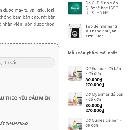
Cờ CLB Sinh viên
Quốc tế học ISSC -
được may từ vải kaki, loại
ULIS, Hà Nội
chống bám bẩn cao, rất bền
iúp nhân viên luôn được thoải
Tạp dề nhà hàng
lẩu băng chuyền
Kichi Kichi
Mẫu sản phẩm mới nhất
Cờ Ecuador để bàn
- đế đơn
80,000
₫
–
Khoảng
270,000
₫
giá:
Cờ Myanmar để bàn
từ
ẪU THEO YÊU CẦU MIỄN
- đế đơn
80,000₫
đến
80,000
₫
–
270,000₫
Khoảng
270,000
₫
giá:
Cờ Guinea để bàn -
từ
HẤT THAM KHẢO
đế đơn
80,000₫