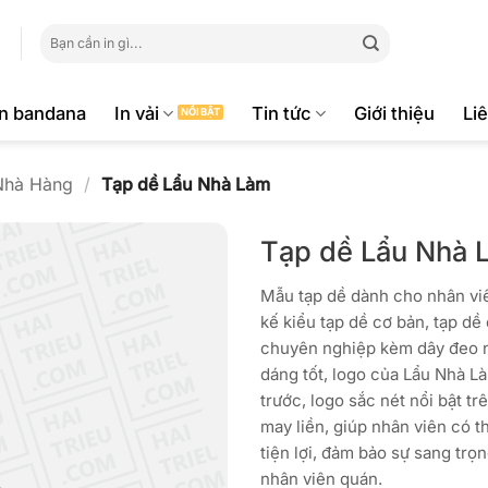
Tìm
kiếm:
ăn bandana
In vải
Tin tức
Giới thiệu
Li
Nhà Hàng
/
Tạp dề Lẩu Nhà Làm
Tạp dề Lẩu Nhà 
Mẫu tạp dề dành cho nhân vi
kế kiểu tạp dề cơ bản, tạp dề
chuyên nghiệp kèm dây đeo 
dáng tốt, logo của Lẩu Nhà Là
trước, logo sắc nét nổi bật tr
may liền, giúp nhân viên có 
tiện lợi, đảm bảo sự sang tr
nhân viên quán.