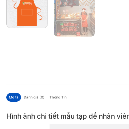
Mô tả
Đánh giá (0)
Thông Tin
Hình ảnh chi tiết mẫu tạp dề nhân v