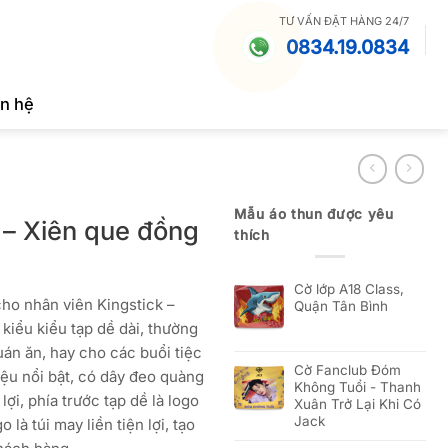
TƯ VẤN ĐẶT HÀNG 24/7
0834.19.0834
ên hệ
Mẫu áo thun được yêu
 – Xiên que đồng
thích
Cờ lớp A18 Class,
ho nhân viên Kingstick –
Quận Tân Bình
 kiểu kiểu tạp dề dài, thường
án ăn, hay cho các buổi tiệc
Cờ Fanclub Đóm
iệu nổi bật, có dây đeo quàng
Không Tuổi - Thanh
lợi, phía trước tạp dề là logo
Xuân Trở Lại Khi Có
Jack
 là túi may liền tiện lợi, tạo