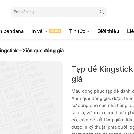
Tìm
kiếm:
ăn bandana
In vải
Tin tức
Giới thiệu
Li
ingstick – Xiên que đồng giá
Tạp dề Kingstick
giá
Mẫu đồng phục tạp dề dành c
Xiên que đồng giá, được thiết
sử dụng cho các nhà hàng, qu
tại gia, với màu cam thương h
cổ, có móc sắt tăng giảm tiện 
được in kỹ thuật, phía dưới logo