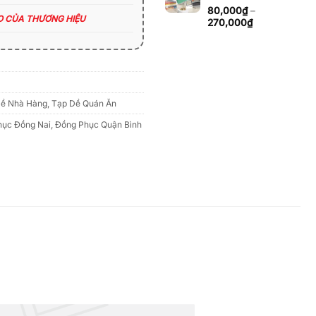
đến
80,000
₫
–
270,000₫
ÁO CỦA THƯƠNG HIỆU
Khoảng
270,000
₫
giá:
từ
80,000₫
đến
270,000₫
Dề Nhà Hàng
,
Tạp Dề Quán Ăn
hục Đồng Nai
,
Đồng Phục Quận Bình