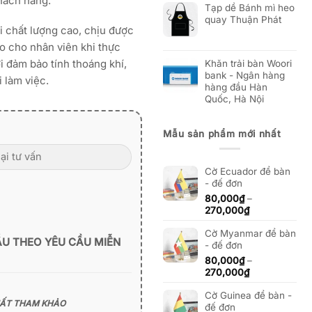
khách hàng.
Tạp dề Bánh mì heo
quay Thuận Phát
i chất lượng cao, chịu được
ảo cho nhân viên khi thực
i đảm bảo tính thoáng khí,
Khăn trải bàn Woori
bank - Ngân hàng
 làm việc.
hàng đầu Hàn
Quốc, Hà Nội
Mẫu sản phẩm mới nhất
Cờ Ecuador để bàn
- đế đơn
80,000
₫
–
Khoảng
270,000
₫
giá:
Cờ Myanmar để bàn
từ
ẪU THEO YÊU CẦU MIỄN
- đế đơn
80,000₫
đến
80,000
₫
–
270,000₫
Khoảng
270,000
₫
giá:
Cờ Guinea để bàn -
từ
HẤT THAM KHẢO
đế đơn
80,000₫