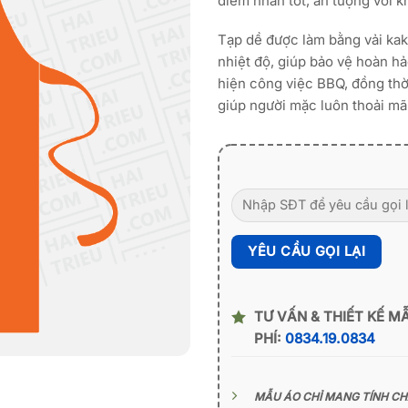
điểm nhấn tốt, ấn tượng với 
Tạp dề được làm bằng vải kak
nhiệt độ, giúp bảo vệ hoàn h
hiện công việc BBQ, đồng thờ
giúp người mặc luôn thoải mãi
TƯ VẤN & THIẾT KẾ M
PHÍ:
0834.19.0834
MẪU ÁO CHỈ MANG TÍNH C