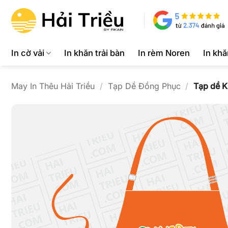
Bỏ
qua
nội
dung
In cờ vải
In khăn trải bàn
In rèm Noren
In kh
May In Thêu Hải Triều
/
Tạp Dề Đồng Phục
/
Tạp dề K