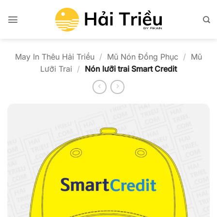
Bỏ
qua
nội
dung
May In Thêu Hải Triều
/
Mũ Nón Đồng Phục
/
Mũ
Lưỡi Trai
/
Nón lưỡi trai Smart Credit