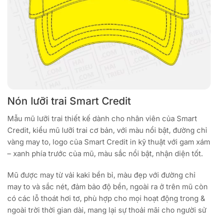
Nón lưỡi trai Smart Credit
Mẫu mũ lưỡi trai thiết kế dành cho nhân viên của Smart
Credit, kiểu mũ lưỡi trai cơ bản, với màu nổi bật, đường chỉ
vàng may to, logo của Smart Credit in kỹ thuật với gam xám
– xanh phía trước của mũ, màu sắc nổi bật, nhận diện tốt.
Mũ được may từ vải kaki bền bỉ, màu đẹp với đường chỉ
may to và sắc nét, đảm bảo độ bền, ngoài ra ở trên mũ còn
có các lỗ thoát hơi tơ, phù hợp cho mọi hoạt động trong &
ngoài trời thời gian dài, mang lại sự thoải mãi cho người sử