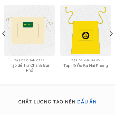
TẠP DỀ QUÁN CAFE
TẠP DỀ NHÀ HÀNG
Tạp dề Trà Chanh Bụi
Tạp dề Ốc Bự Hải Phòng
Phố
CHẤT LƯỢNG TẠO NÊN
DẤU ẤN