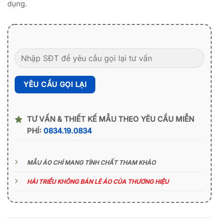
dụng.
TƯ VẤN & THIẾT KẾ MẪU THEO YÊU CẦU MIỄN
PHÍ:
0834.19.0834
MẪU ÁO CHỈ MANG TÍNH CHẤT THAM KHẢO
HẢI TRIỀU KHÔNG BÁN LẺ ÁO CỦA THƯƠNG HIỆU