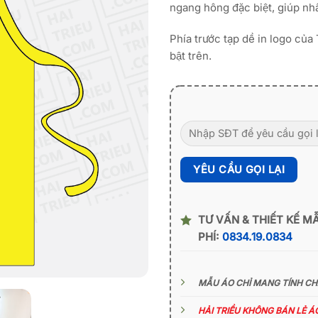
ngang hông đặc biệt, giúp nhâ
Phía trước tạp dề in logo c
bật trên.
TƯ VẤN & THIẾT KẾ M
PHÍ:
0834.19.0834
MẪU ÁO CHỈ MANG TÍNH C
HẢI TRIỀU KHÔNG BÁN LẺ 