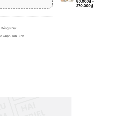
đến
80,000
₫
–
270,000₫
Khoảng
270,000
₫
giá:
từ
80,000₫
đến
270,000₫
 Đồng Phục
c Quận Tân Bình