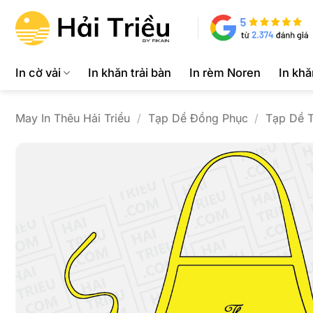
Bỏ
qua
nội
dung
In cờ vải
In khăn trải bàn
In rèm Noren
In kh
May In Thêu Hải Triều
/
Tạp Dề Đồng Phục
/
Tạp Dề T