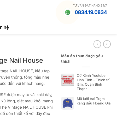
TƯ VẤN ĐẶT HÀNG 24/7
0834.19.0834
ên hệ
Mẫu áo thun được yêu
age Nail House
thích
ntage NAIL HOUSE, kiểu tạp
Cờ Kênh Youtube
̃ truyền thống, tông màu nhẹ
Linh Tinh - Thích thì
ộc đến với khách hàng.
làm, Quận Bình
Thạnh
 được may từ vải kaki dày,
Mũ lưỡi trai Trạm
g xù lông, giặt mau khô, mang
xăng dầu Hoàng Gia
iên The Vintage NAIL HOUSE khi
p dề còn thiết kế với dây đeo