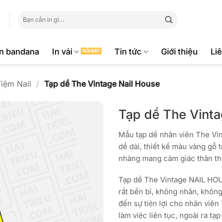
Tìm
kiếm:
ăn bandana
In vải
Tin tức
Giới thiệu
Li
iệm Nail
/
Tạp dề The Vintage Nail House
Tạp dề The Vint
Mẫu tạp dề nhân viên The Vi
dề dài, thiết kế màu vàng gô
nhàng mang cảm giác thân thu
Tạp dề The Vintage NAIL HOUSE
rất bền bỉ, không nhăn, khôn
đến sự tiện lợi cho nhân v
làm việc liên tục, ngoài ra tạ