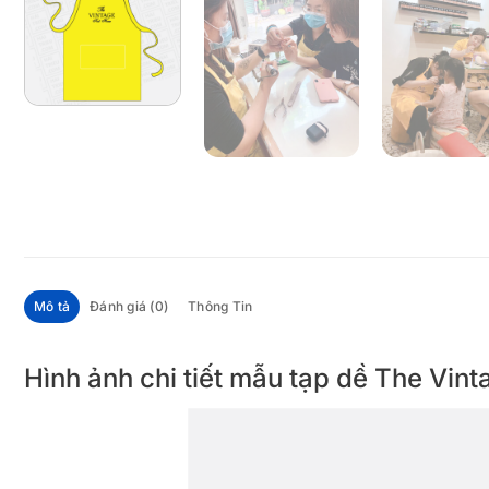
Mô tả
Đánh giá (0)
Thông Tin
Hình ảnh chi tiết mẫu tạp dề The 