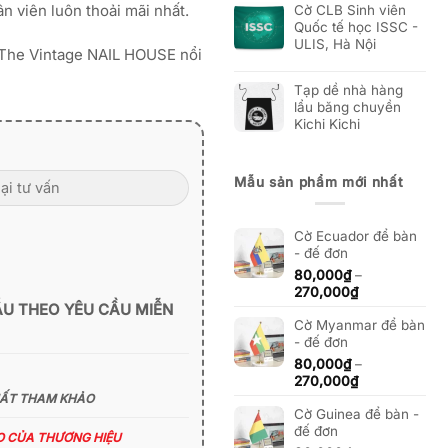
n viên luôn thoải mãi nhất.
Cờ CLB Sinh viên
Quốc tế học ISSC -
ULIS, Hà Nội
ủa The Vintage NAIL HOUSE nổi
Tạp dề nhà hàng
lẩu băng chuyền
Kichi Kichi
Mẫu sản phẩm mới nhất
Cờ Ecuador để bàn
- đế đơn
80,000
₫
–
Khoảng
270,000
₫
giá:
ẪU THEO YÊU CẦU MIỄN
Cờ Myanmar để bàn
từ
- đế đơn
80,000₫
đến
80,000
₫
–
270,000₫
Khoảng
270,000
₫
giá:
HẤT THAM KHẢO
Cờ Guinea để bàn -
từ
đế đơn
80,000₫
ÁO CỦA THƯƠNG HIỆU