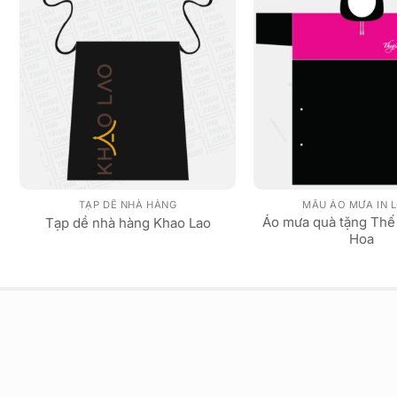
TẠP DỀ NHÀ HÀNG
MẪU ÁO MƯA IN 
Áo mưa quà tặng Thế
Tạp dề nhà hàng Khao Lao
Hoa