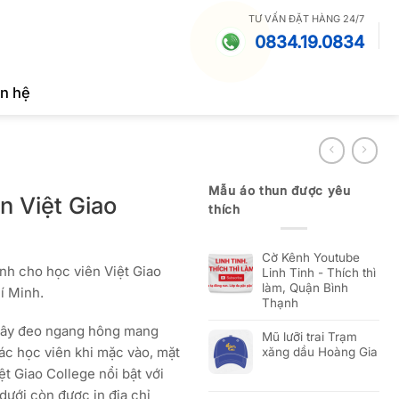
TƯ VẤN ĐẶT HÀNG 24/7
0834.19.0834
ên hệ
Mẫu áo thun được yêu
n Việt Giao
thích
Cờ Kênh Youtube
nh cho học viên Việt Giao
Linh Tinh - Thích thì
làm, Quận Bình
í Minh.
Thạnh
, dây đeo ngang hông mang
Mũ lưỡi trai Trạm
ác học viên khi mặc vào, mặt
xăng dầu Hoàng Gia
ệt Giao College nổi bật với
dưới còn được in địa chỉ