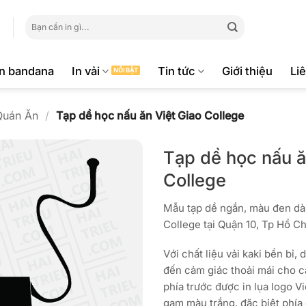
Tìm
kiếm:
ăn bandana
In vải
Tin tức
Giới thiệu
Li
Quán Ăn
/
Tạp dề học nấu ăn Việt Giao College
Tạp dề học nấu ă
College
Mẫu tạp dề ngắn, màu đen dà
College tại Quận 10, Tp Hồ Ch
Với chất liệu vải kaki bền bỉ
đến cảm giác thoải mái cho c
phía trước được in lụa logo Vi
gam màu trắng, đặc biệt phía 