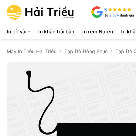
Bỏ
qua
nội
dung
In cờ vải
In khăn trải bàn
In rèm Noren
In kh
May In Thêu Hải Triều
/
Tạp Dề Đồng Phục
/
Tạp Dề 