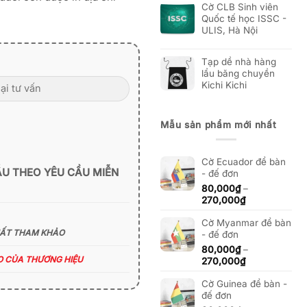
Cờ CLB Sinh viên
Quốc tế học ISSC -
ULIS, Hà Nội
Tạp dề nhà hàng
lẩu băng chuyền
Kichi Kichi
Mẫu sản phẩm mới nhất
Cờ Ecuador để bàn
ẪU THEO YÊU CẦU MIỄN
- đế đơn
80,000
₫
–
Khoảng
270,000
₫
giá:
Cờ Myanmar để bàn
từ
HẤT THAM KHẢO
- đế đơn
80,000₫
đến
80,000
₫
–
270,000₫
ÁO CỦA THƯƠNG HIỆU
Khoảng
270,000
₫
giá:
Cờ Guinea để bàn -
từ
đế đơn
80,000₫