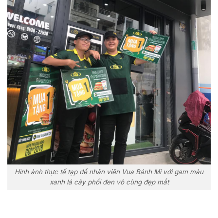
Hình ảnh thực tế tạp dề nhân viên Vua Bánh Mì với gam màu
xanh lá cây phối đen vô cùng đẹp mắt