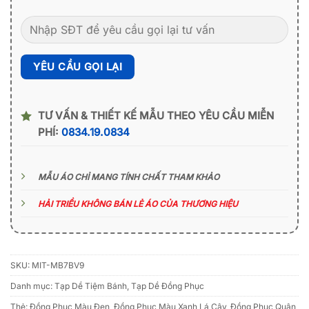
TƯ VẤN & THIẾT KẾ MẪU THEO YÊU CẦU MIỄN
PHÍ:
0834.19.0834
MẪU ÁO CHỈ MANG TÍNH CHẤT THAM KHẢO
HẢI TRIỀU KHÔNG BÁN LẺ ÁO CỦA THƯƠNG HIỆU
SKU:
MIT-MB7BV9
Danh mục:
Tạp Dề Tiệm Bánh
,
Tạp Dề Đồng Phục
Thẻ:
Đồng Phục Màu Đen
,
Đồng Phục Màu Xanh Lá Cây
,
Đồng Phục Quận