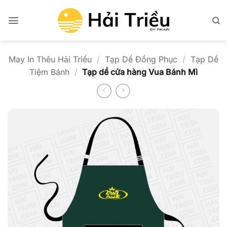
Bỏ
qua
nội
dung
May In Thêu Hải Triều
/
Tạp Dề Đồng Phục
/
Tạp Dề
Tiệm Bánh
/
Tạp dề cửa hàng Vua Bánh Mì