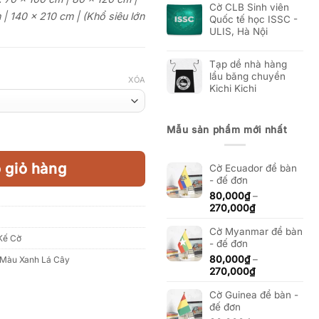
Cờ CLB Sinh viên
| 140 x 210 cm | (Khổ siêu lớn
Quốc tế học ISSC -
ULIS, Hà Nội
Tạp dề nhà hàng
lẩu băng chuyền
XÓA
Kichi Kichi
Mẫu sản phẩm mới nhất
evis số lượng
 giỏ hàng
Cờ Ecuador để bàn
- đế đơn
80,000
₫
–
Khoảng
270,000
₫
giá:
Cờ Myanmar để bàn
từ
Kế Cờ
- đế đơn
80,000₫
đến
80,000
₫
–
Màu Xanh Lá Cây
270,000₫
Khoảng
270,000
₫
giá:
Cờ Guinea để bàn -
từ
đế đơn
80,000₫