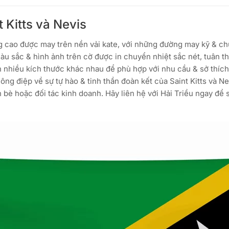
t Kitts và Nevis
g cao được may trên nền vải kate, với những đường may kỹ & chuy
àu sắc & hình ảnh trên cờ được in chuyển nhiệt sắc nét, tuân 
ẵn nhiều kích thước khác nhau để phù hợp với nhu cầu & sở thí
ông điệp về sự tự hào & tinh thần đoàn kết của Saint Kitts và Ne
bè hoặc đối tác kinh doanh. Hãy liên hệ với Hải Triều ngay để s