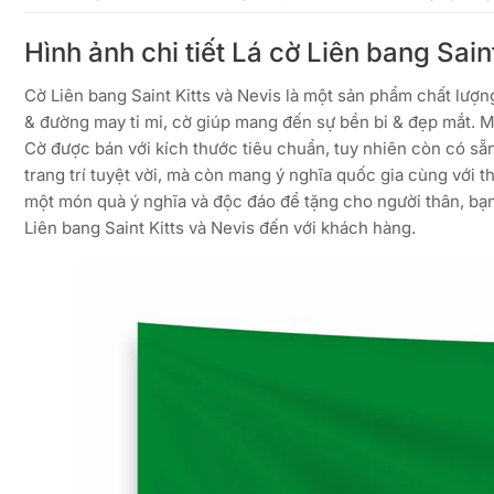
Hình ảnh chi tiết Lá cờ Liên bang Sain
Cờ Liên bang Saint Kitts và Nevis là một sản phẩm chất lượn
& đường may tỉ mỉ, cờ giúp mang đến sự bền bỉ & đẹp mắt. M
Cờ được bán với kích thước tiêu chuẩn, tuy nhiên còn có s
trang trí tuyệt vời, mà còn mang ý nghĩa quốc gia cùng với th
một món quà ý nghĩa và độc đáo để tặng cho người thân, bạn 
Liên bang Saint Kitts và Nevis đến với khách hàng.