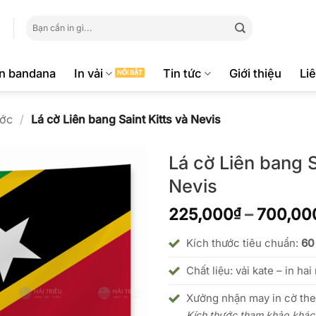
Tìm
kiếm:
ăn bandana
In vải
Tin tức
Giới thiệu
Li
ớc
/
Lá cờ Liên bang Saint Kitts và Nevis
Lá cờ Liên bang S
Nevis
225,000
–
700,00
₫
Kích thước tiêu chuẩn:
60
Chất liệu: vải kate – in hai
Xưởng nhận may in cờ the
Kích thước tham khảo khá