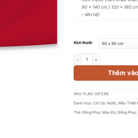
90 x 140 cm | 120 x 180 cm 
– liên hệ)
Kích thước
Lá cờ Liên bang Saint Kitts và N
Thêm vào
SKU:
FLAG-32FZ5N
Danh mục:
Cờ Các Nước
,
Mẫu Thiết 
Thẻ:
Đồng Phục Màu Đỏ
,
Đồng Phục 