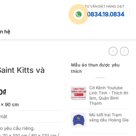
TƯ VẤN ĐẶT HÀNG 24/7
0834.19.0834
ên hệ
Mẫu áo thun được yêu
aint Kitts và
thích
Cờ Kênh Youtube
Khoảng
0
₫
Linh Tinh - Thích thì
giá:
làm, Quận Bình
Thạnh
từ
 x 90 cm
225,000₫
Mũ lưỡi trai Trạm
 mặt
đến
xăng dầu Hoàng Gia
700,000₫
o yêu cầu riêng.
c: 70 x 100 cm | 80 x 120 cm |