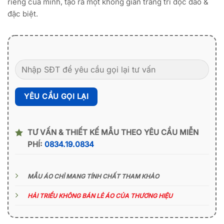
riêng của mình, tạo ra một không gian trang trí độc đáo &
đặc biệt.
TƯ VẤN & THIẾT KẾ MẪU THEO YÊU CẦU MIỄN
PHÍ:
0834.19.0834
MẪU ÁO CHỈ MANG TÍNH CHẤT THAM KHẢO
HẢI TRIỀU KHÔNG BÁN LẺ ÁO CỦA THƯƠNG HIỆU