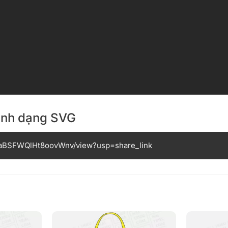
định dạng SVG
I4aBSFWQlHt8oovWnv/view?usp=share_link