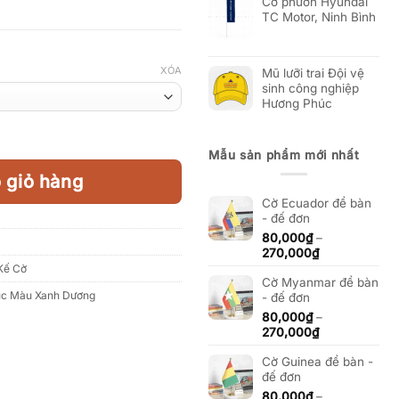
Cờ phướn Hyundai
TC Motor, Ninh Bình
XÓA
Mũ lưỡi trai Đội vệ
sinh công nghiệp
Hương Phúc
Mẫu sản phẩm mới nhất
 giỏ hàng
Cờ Ecuador để bàn
- đế đơn
80,000
₫
–
Khoảng
270,000
₫
giá:
Kế Cờ
Cờ Myanmar để bàn
từ
c Màu Xanh Dương
- đế đơn
80,000₫
đến
80,000
₫
–
270,000₫
Khoảng
270,000
₫
giá:
Cờ Guinea để bàn -
từ
đế đơn
80,000₫
đến
80,000
₫
–