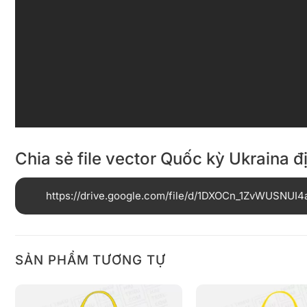
Chia sẻ file vector Quốc kỳ Ukraina 
https://drive.google.com/file/d/1DXOCn_1ZvWUSNU
SẢN PHẨM TƯƠNG TỰ