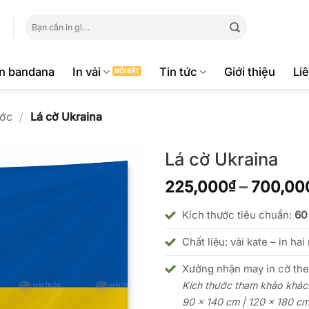
Tìm
kiếm:
ăn bandana
In vải
Tin tức
Giới thiệu
Li
ớc
/
Lá cờ Ukraina
Lá cờ Ukraina
225,000
–
700,00
₫
Kích thước tiêu chuẩn:
60
Chất liệu: vải kate – in hai
Xưởng nhận may in cờ the
Kích thước tham khảo khá
90 x 140 cm | 120 x 180 cm 