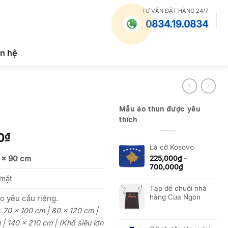
TƯ VẤN ĐẶT HÀNG 24/7
0834.19.0834
ên hệ
Mẫu áo thun được yêu
thích
Khoảng
0
₫
giá:
Lá cờ Kosovo
từ
 x 90 cm
225,000
₫
–
Khoảng
700,000
₫
225,000₫
giá:
 mặt
đến
từ
Tạp dề chuỗi nhà
700,000₫
225,000₫
hàng Cua Ngon
o yêu cầu riêng.
đến
700,000₫
c: 70 x 100 cm | 80 x 120 cm |
| 140 x 210 cm | (Khổ siêu lơn