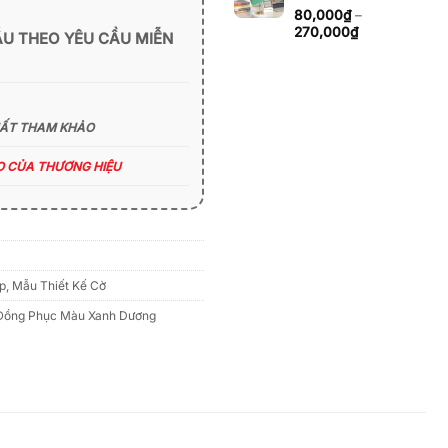
đến
80,000
₫
–
270,000₫
Khoảng
270,000
₫
ẪU THEO YÊU CẦU MIỄN
giá:
từ
80,000₫
đến
270,000₫
HẤT THAM KHẢO
ÁO CỦA THƯƠNG HIỆU
p
,
Mẫu Thiết Kế Cờ
Đồng Phục Màu Xanh Dương