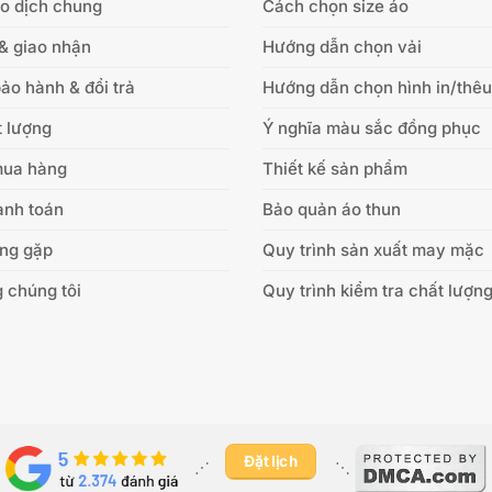
ao dịch chung
Cách chọn size áo
& giao nhận
Hướng dẫn chọn vải
ảo hành & đổi trả
Hướng dẫn chọn hình in/thêu
 lượng
Ý nghĩa màu sắc đồng phục
mua hàng
Thiết kế sản phẩm
anh toán
Bảo quản áo thun
ờng gặp
Quy trình sản xuất may mặc
 chúng tôi
Quy trình kiểm tra chất lượn
Đặt lịch
⋰ ​
⋱