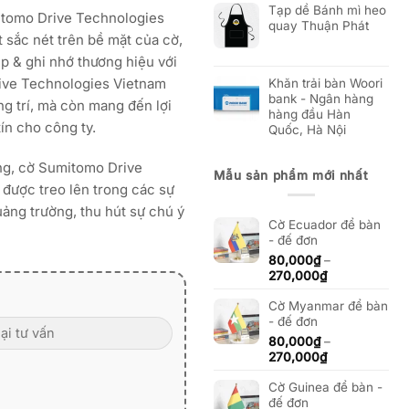
Tạp dề Bánh mì heo
mitomo Drive Technologies
quay Thuận Phát
 sắc nét trên bề mặt của cờ,
p & ghi nhớ thương hiệu với
ive Technologies Vietnam
Khăn trải bàn Woori
bank - Ngân hàng
ng trí, mà còn mang đến lợi
hàng đầu Hàn
ín cho công ty.
Quốc, Hà Nội
ng, cờ Sumitomo Drive
Mẫu sản phẩm mới nhất
được treo lên trong các sự
uảng trường, thu hút sự chú ý
Cờ Ecuador để bàn
- đế đơn
80,000
₫
–
Khoảng
270,000
₫
giá:
Cờ Myanmar để bàn
từ
- đế đơn
80,000₫
đến
80,000
₫
–
270,000₫
Khoảng
270,000
₫
giá:
Cờ Guinea để bàn -
từ
đế đơn
80,000₫