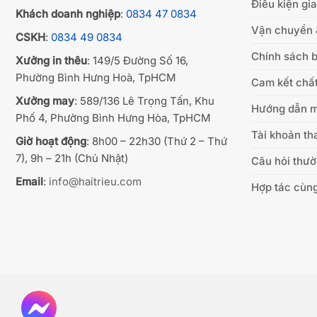
Điều kiện gi
Khách doanh nghiệp
:
0834 47 0834
Vận chuyển 
CSKH
:
0834 49 0834
Chính sách b
Xưởng in thêu
: 149/5 Đường Số 16,
Phường Bình Hưng Hoà, TpHCM
Cam kết chất
Xưởng may
: 589/136 Lê Trọng Tấn, Khu
Hướng dẫn 
Phố 4, Phường Bình Hưng Hòa, TpHCM
Tài khoản th
Giờ hoạt động
: 8h00 – 22h30 (Thứ 2 – Thứ
7), 9h – 21h (Chủ Nhật)
Câu hỏi thư
Email
:
info@haitrieu.com
Hợp tác cùng