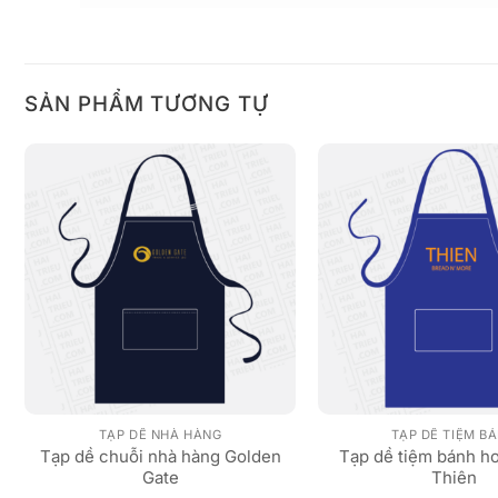
SẢN PHẨM TƯƠNG TỰ
TẠP DỀ NHÀ HÀNG
TẠP DỀ TIỆM B
Tạp dề chuỗi nhà hàng Golden
Tạp dề tiệm bánh 
Gate
Thiên