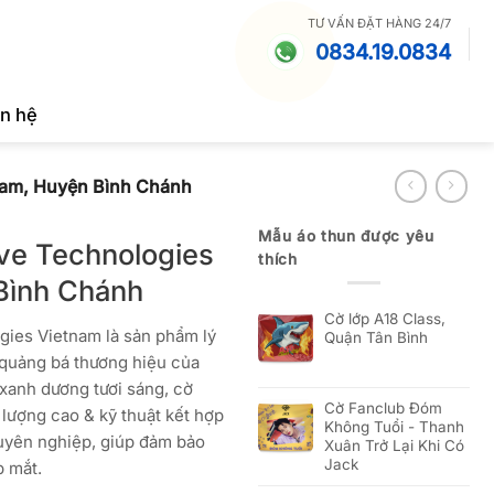
TƯ VẤN ĐẶT HÀNG 24/7
0834.19.0834
ên hệ
nam, Huyện Bình Chánh
Mẫu áo thun được yêu
ve Technologies
thích
Bình Chánh
Cờ lớp A18 Class,
ies Vietnam là sản phẩm lý
Quận Tân Bình
& quảng bá thương hiệu của
 xanh dương tươi sáng, cờ
Cờ Fanclub Đóm
 lượng cao & kỹ thuật kết hợp
Không Tuổi - Thanh
uyên nghiệp, giúp đảm bảo
Xuân Trở Lại Khi Có
Jack
p mắt.