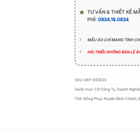
TƯ VẤN & THIẾT KẾ M
PHÍ:
0834.19.0834
MẪU ÁO CHỈ MANG TÍNH C
HẢI TRIỀU KHÔNG BÁN LẺ 
SKU:
MIT-K51D2X
Danh mục:
Cờ Công Ty, Doanh Nghiệ
Thẻ:
Đồng Phục Huyện Bình Chánh
,