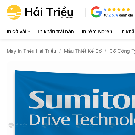
Bỏ
qua
nội
dung
In cờ vải
In khăn trải bàn
In rèm Noren
In kh
May In Thêu Hải Triều
/
Mẫu Thiết Kế Cờ
/
Cờ Công T