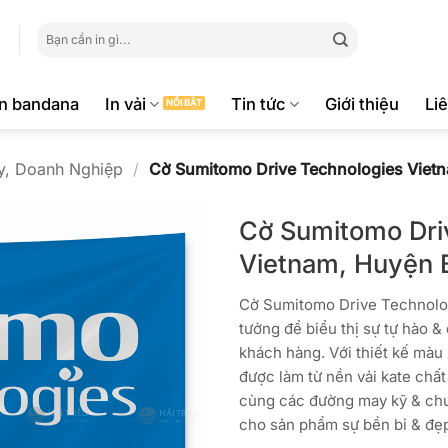
Tìm
kiếm:
ăn bandana
In vải
Tin tức
Giới thiệu
Li
y, Doanh Nghiệp
/
Cờ Sumitomo Drive Technologies Viet
Cờ Sumitomo Dri
Vietnam, Huyện 
Cờ Sumitomo Drive Technolog
tưởng để biểu thị sự tự hào 
khách hàng. Với thiết kế màu
được làm từ nền vải kate chất
cùng các đường may kỹ & ch
cho sản phẩm sự bền bỉ & đẹ