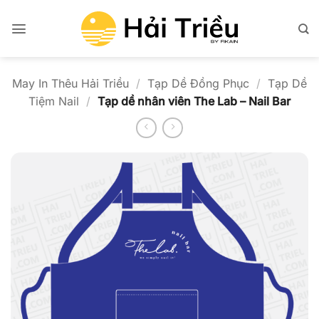
Bỏ
qua
nội
dung
May In Thêu Hải Triều
/
Tạp Dề Đồng Phục
/
Tạp Dề
Tiệm Nail
/
Tạp dề nhân viên The Lab – Nail Bar