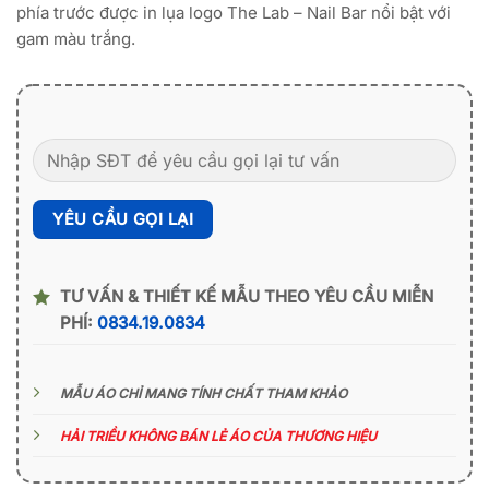
phía trước được in lụa logo The Lab – Nail Bar nổi bật với
gam màu trắng.
TƯ VẤN & THIẾT KẾ MẪU THEO YÊU CẦU MIỄN
PHÍ:
0834.19.0834
MẪU ÁO CHỈ MANG TÍNH CHẤT THAM KHẢO
HẢI TRIỀU KHÔNG BÁN LẺ ÁO CỦA THƯƠNG HIỆU