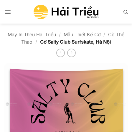
Bỏ
qua
nội
dung
May In Thêu Hải Triều
/
Mẫu Thiết Kế Cờ
/
Cờ Thể
Thao
/
Cờ Salty Club Surfskate, Hà Nội