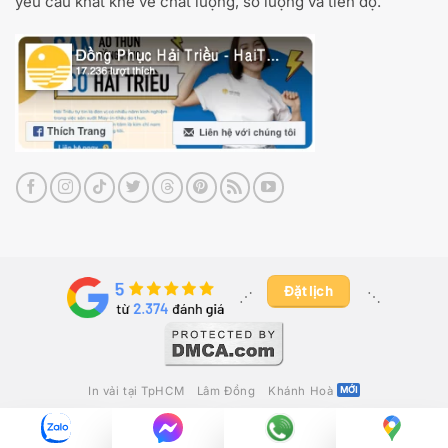
yêu cầu khắt khe về chất lượng, số lượng và tiến độ.
Đặt lịch
⋰ ​
⋱
In vải tại TpHCM
Lâm Đồng
Khánh Hoà
2012 - 2026 ©
May In Thêu Hải Triều
Công Ty TNHH Fika Việt Nam
– GPKD Số 0316280392 Do Sở Kế