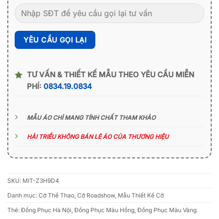
TƯ VẤN & THIẾT KẾ MẪU THEO YÊU CẦU MIỄN
PHÍ:
0834.19.0834
MẪU ÁO CHỈ MANG TÍNH CHẤT THAM KHẢO
HẢI TRIỀU KHÔNG BÁN LẺ ÁO CỦA THƯƠNG HIỆU
SKU:
MIT-Z3H9D4
Danh mục:
Cờ Thể Thao
,
Cờ Roadshow
,
Mẫu Thiết Kế Cờ
Thẻ:
Đồng Phục Hà Nội
,
Đồng Phục Màu Hồng
,
Đồng Phục Màu Vàng