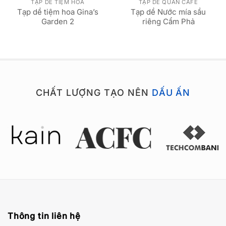
TẠP DỀ TIỆM HOA
TẠP DỀ QUÁN CAFE
Tạp dề tiệm hoa Gina’s
Tạp dề Nước mía sầu
Garden 2
riêng Cẩm Phả
CHẤT LƯỢNG TẠO NÊN
DẤU ẤN
Thông tin liên hệ