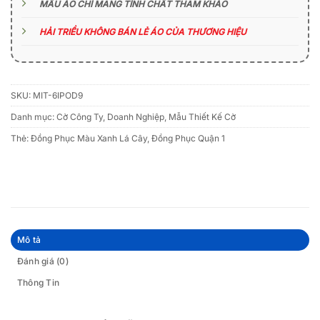
MẪU ÁO CHỈ MANG TÍNH CHẤT THAM KHẢO
HẢI TRIỀU KHÔNG BÁN LẺ ÁO CỦA THƯƠNG HIỆU
SKU:
MIT-6IPOD9
Danh mục:
Cờ Công Ty, Doanh Nghiệp
,
Mẫu Thiết Kế Cờ
Thẻ:
Đồng Phục Màu Xanh Lá Cây
,
Đồng Phục Quận 1
Mô tả
Đánh giá (0)
Thông Tin