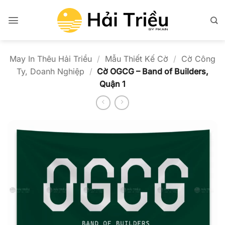
Bỏ
qua
nội
dung
May In Thêu Hải Triều
/
Mẫu Thiết Kế Cờ
/
Cờ Công
Ty, Doanh Nghiệp
/
Cờ OGCG – Band of Builders,
Quận 1