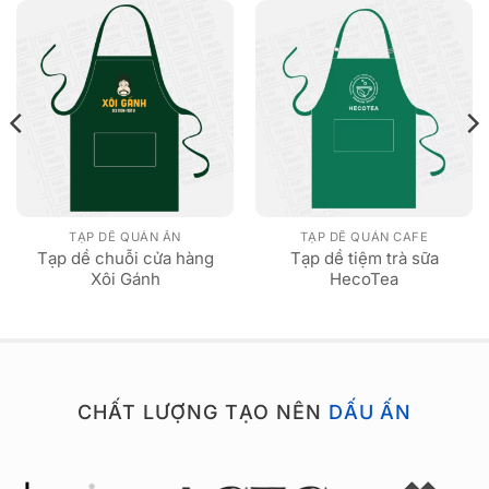
TẠP DỀ QUÁN ĂN
TẠP DỀ QUÁN CAFE
Tạp dề chuỗi cửa hàng
Tạp dề tiệm trà sữa
Xôi Gánh
HecoTea
CHẤT LƯỢNG TẠO NÊN
DẤU ẤN