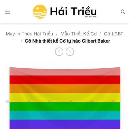
Bỏ
qua
nội
dung
May In Thêu Hải Triều
/
Mẫu Thiết Kế Cờ
/
Cờ LGBT
/
Cờ Nhà thiết kế Cờ tự hào Gilbert Baker