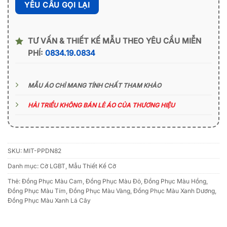
TƯ VẤN & THIẾT KẾ MẪU THEO YÊU CẦU MIỄN
PHÍ:
0834.19.0834
MẪU ÁO CHỈ MANG TÍNH CHẤT THAM KHẢO
HẢI TRIỀU KHÔNG BÁN LẺ ÁO CỦA THƯƠNG HIỆU
SKU:
MIT-PPDN82
Danh mục:
Cờ LGBT
,
Mẫu Thiết Kế Cờ
Thẻ:
Đồng Phục Màu Cam
,
Đồng Phục Màu Đỏ
,
Đồng Phục Màu Hồng
,
Đồng Phục Màu Tím
,
Đồng Phục Màu Vàng
,
Đồng Phục Màu Xanh Dương
,
Đồng Phục Màu Xanh Lá Cây