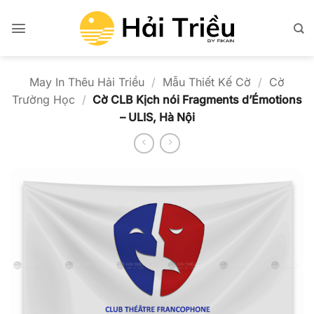
Bỏ
qua
nội
dung
May In Thêu Hải Triều
/
Mẫu Thiết Kế Cờ
/
Cờ
Trường Học
/
Cờ CLB Kịch nói Fragments d’Émotions
– ULIS, Hà Nội