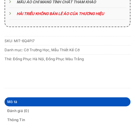
MẪU ÁO CHỈ MANG TÍNH CHẤT THAM KHẢO
HẢI TRIỀU KHÔNG BÁN LẺ ÁO CỦA THƯƠNG HIỆU
SKU:
MIT-6Q4PI7
Danh mục:
Cờ Trường Học
,
Mẫu Thiết Kế Cờ
Thẻ:
Đồng Phục Hà Nội
,
Đồng Phục Màu Trắng
Mô tả
Đánh giá (0)
Thông Tin