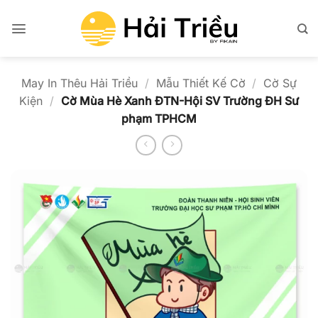
Bỏ
qua
nội
dung
May In Thêu Hải Triều
/
Mẫu Thiết Kế Cờ
/
Cờ Sự
Kiện
/
Cờ Mùa Hè Xanh ĐTN-Hội SV Trường ĐH Sư
phạm TPHCM