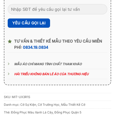
TƯ VẤN & THIẾT KẾ MẪU THEO YÊU CẦU MIỄN
PHÍ:
0834.19.0834
MẪU ÁO CHỈ MANG TÍNH CHẤT THAM KHẢO
HẢI TRIỀU KHÔNG BÁN LẺ ÁO CỦA THƯƠNG HIỆU
SKU:
MIT-UX3R1S
Danh mục:
Cờ Sự Kiện
,
Cờ Trường Học
,
Mẫu Thiết Kế Cờ
Thẻ:
Đồng Phục Màu Xanh Lá Cây
,
Đồng Phục Quận 5