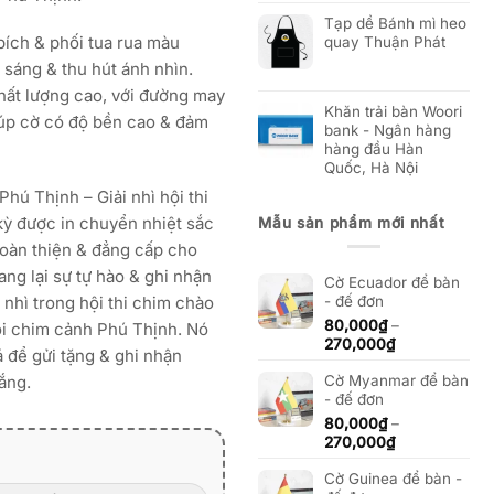
Tạp dề Bánh mì heo
bích & phối tua rua màu
quay Thuận Phát
i sáng & thu hút ánh nhìn.
hất lượng cao, với đường may
Khăn trải bàn Woori
iúp cờ có độ bền cao & đảm
bank - Ngân hàng
hàng đầu Hàn
Quốc, Hà Nội
Phú Thịnh – Giải nhì hội thi
ỳ được in chuyển nhiệt sắc
Mẫu sản phẩm mới nhất
hoàn thiện & đẳng cấp cho
ng lại sự tự hào & ghi nhận
Cờ Ecuador để bàn
 nhì trong hội thi chim chào
- đế đơn
80,000
₫
–
ội chim cảnh Phú Thịnh. Nó
Khoảng
270,000
₫
 để gửi tặng & ghi nhận
giá:
ắng.
Cờ Myanmar để bàn
từ
- đế đơn
80,000₫
đến
80,000
₫
–
270,000₫
Khoảng
270,000
₫
giá:
Cờ Guinea để bàn -
từ