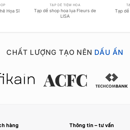
HOP
TẠP DỀ TIỆM HOA
TẠ
Tạp dề shop hoa lụa Fleurs de
Phê Họa Sĩ
Tạp dề 
LISA
CHẤT LƯỢNG TẠO NÊN
DẤU ẤN
ch hàng
Thông tin – tư vấn