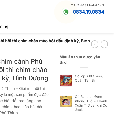
TƯ VẤN ĐẶT HÀNG 24/7
0834.19.0834
ên hệ
hì hội thi chim chào mào hót đấu định kỳ, Bình
Mẫu áo thun được yêu
chim cảnh Phú
thích
hội thi chim chào
 kỳ, Bình Dương
Cờ lớp A18 Class,
Quận Tân Bình
 Thịnh – Giải nhì hội thi
kỳ là một sản phẩm độc đáo
Cờ Fanclub Đóm
ặc biệt để trao tặng cho
Không Tuổi - Thanh
Xuân Trở Lại Khi Có
thi chim chào mào hót đấu
Jack
Phú Thịnh.