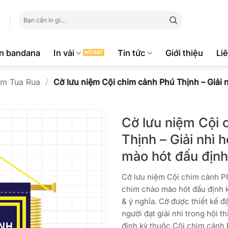
Tìm
kiếm:
ăn bandana
In vải
Tin tức
Giới thiệu
Li
ệm Tua Rua
/
Cờ lưu niệm Cội chim cảnh Phú Thịnh – Giải n
Cờ lưu niệm Cội 
Thịnh – Giải nhì 
mào hót đấu định
Cờ lưu niệm Cội chim cảnh Phú
chim chào mào hót đấu định 
& ý nghĩa. Cờ được thiết kế đ
người đạt giải nhì trong hội 
định kỳ thuộc Cội chim cảnh 