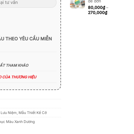
đế đơn
80,000₫
đến
80,000
₫
–
270,000₫
Khoảng
270,000
₫
giá:
từ
80,000₫
đến
270,000₫
ẪU THEO YÊU CẦU MIỄN
HẤT THAM KHẢO
ÁO CỦA THƯƠNG HIỆU
 Lưu Niệm
,
Mẫu Thiết Kế Cờ
hục Màu Xanh Dương