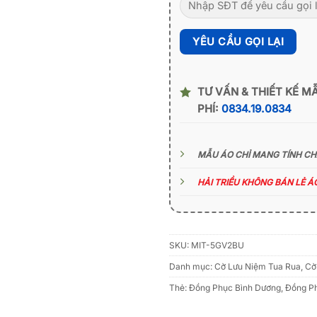
TƯ VẤN & THIẾT KẾ M
PHÍ:
0834.19.0834
MẪU ÁO CHỈ MANG TÍNH C
HẢI TRIỀU KHÔNG BÁN LẺ 
SKU:
MIT-5GV2BU
Danh mục:
Cờ Lưu Niệm Tua Rua
,
Cờ
Thẻ:
Đồng Phục Bình Dương
,
Đồng P