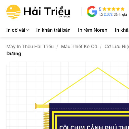
Bỏ
qua
nội
dung
In cờ vải
In khăn trải bàn
In rèm Noren
In kh
May In Thêu Hải Triều
/
Mẫu Thiết Kế Cờ
/
Cờ Lưu Ni
Dương