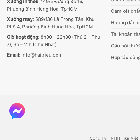
Xưởng in thêu
: 149/5 Đường Số 16,
Phường Bình Hưng Hoà, TpHCM
Cam kết chất
Xưởng may
: 589/136 Lê Trọng Tấn, Khu
Hướng dẫn 
Phố 4, Phường Bình Hưng Hòa, TpHCM
Tài khoản th
Giờ hoạt động
: 8h00 – 22h30 (Thứ 2 – Thứ
7), 9h – 21h (Chủ Nhật)
Câu hỏi thư
Email
:
info@haitrieu.com
Hợp tác cùng
Công Ty TNHH Fika Việt