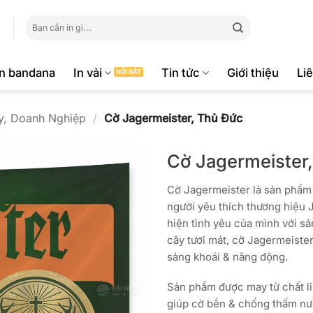
Tìm
kiếm:
ăn bandana
In vải
Tin tức
Giới thiệu
Li
y, Doanh Nghiệp
/
Cờ Jagermeister, Thủ Đức
Cờ Jagermeister
Cờ Jagermeister là sản phẩ
người yêu thích thương hiệu
hiện tình yêu của mình với s
cây tươi mát, cờ Jagermeiste
sảng khoái & năng động.
Sản phẩm được may từ chất li
giúp cờ bền & chống thấm nư