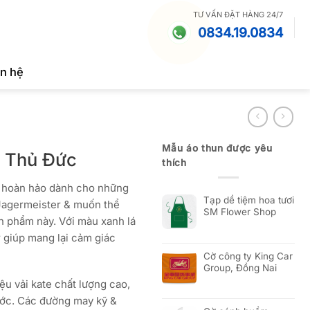
TƯ VẤN ĐẶT HÀNG 24/7
0834.19.0834
ên hệ
Mẫu áo thun được yêu
, Thủ Đức
thích
m hoàn hảo dành cho những
Tạp dề tiệm hoa tươi
 Jagermeister & muốn thể
SM Flower Shop
ản phẩm này. Với màu xanh lá
r giúp mang lại cảm giác
Cờ công ty King Car
Group, Đồng Nai
ệu vải kate chất lượng cao,
ớc. Các đường may kỹ &