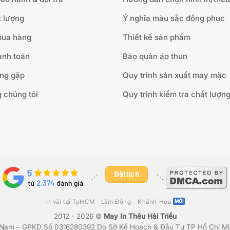
 lượng
Ý nghĩa màu sắc đồng phục
mua hàng
Thiết kế sản phẩm
anh toán
Bảo quản áo thun
ờng gặp
Quy trình sản xuất may mặc
 chúng tôi
Quy trình kiểm tra chất lượn
Đặt lịch
⋰ ​
⋱
In vải tại TpHCM
Lâm Đồng
Khánh Hoà
2012 - 2026 ©
May In Thêu Hải Triều
 Nam
– GPKD Số 0316280392 Do Sở Kế Hoạch & Đầu Tư TP Hồ Chí Mi