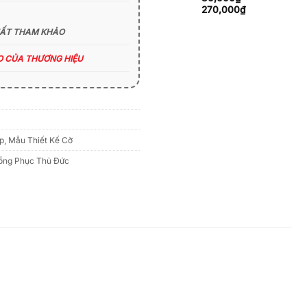
270,000₫
Khoảng
270,000
₫
giá:
HẤT THAM KHẢO
từ
80,000₫
đến
ÁO CỦA THƯƠNG HIỆU
270,000₫
p
,
Mẫu Thiết Kế Cờ
ồng Phục Thủ Đức