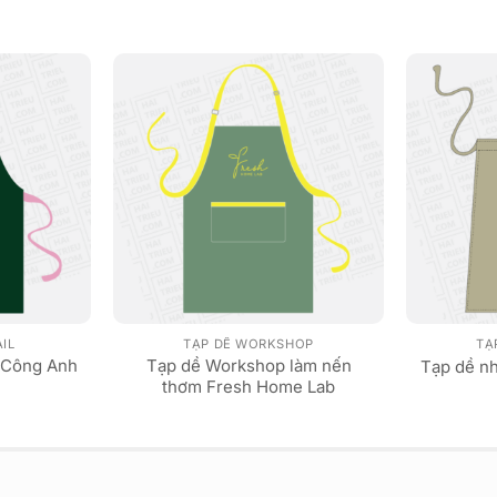
AIL
TẠP DỀ WORKSHOP
TẠ
 Công Anh
Tạp dề Workshop làm nến
Tạp dề n
thơm Fresh Home Lab