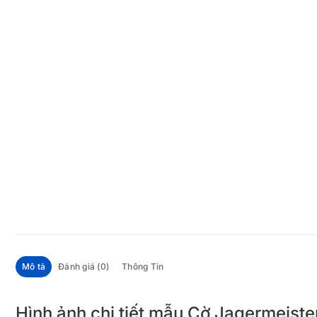
Mô tả
Đánh giá (0)
Thông Tin
Hình ảnh chi tiết mẫu Cờ Jagermeiste