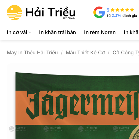
Bỏ
qua
nội
dung
In cờ vải
In khăn trải bàn
In rèm Noren
In kh
May In Thêu Hải Triều
/
Mẫu Thiết Kế Cờ
/
Cờ Công T