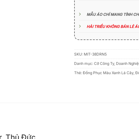
MẪU ÁO CHỈ MANG TÍNH C
HẢI TRIỀU KHÔNG BÁN LẺ 
SKU:
MIT-38DRN5
Danh mục:
Cờ Công Ty, Doanh Nghiệ
Thẻ:
Đồng Phục Màu Xanh Lá Cây
,
Đ
r, Thủ Đức