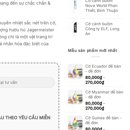
Cờ cánh buồm
mang đến sự chắc chắn &
Nova World Phan
Thiết, Bình Thuận
uyển nhiệt sắc nét trên cờ,
Cờ cánh buồm
Công ty ELF, Long
tượng hươu hú Jagermeister
An
g chỉ là một vật trang trí
á nhân hóa đặc biệt của
Mẫu sản phẩm mới nhất
Cờ Ecuador để bàn
- đế đơn
80,000
₫
–
Khoảng
270,000
₫
giá:
Cờ Myanmar để bàn
từ
- đế đơn
80,000₫
đến
80,000
₫
–
270,000₫
Khoảng
270,000
₫
giá:
ẪU THEO YÊU CẦU MIỄN
Cờ Guinea để bàn -
từ
đế đơn
80,000₫
đến
80,000
₫
–