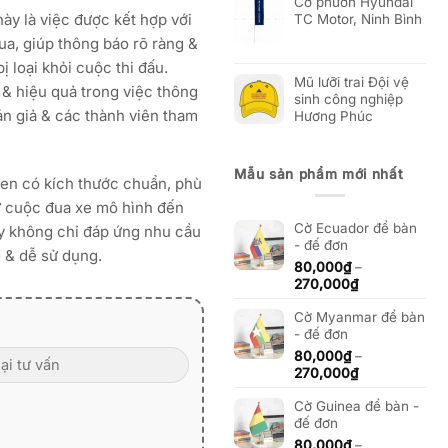
Cờ phướn Hyundai
này là việc được kết hợp với
TC Motor, Ninh Bình
ua, giúp thông báo rõ ràng &
 loại khỏi cuộc thi đấu.
Mũ lưỡi trai Đội vệ
y & hiệu quả trong việc thông
sinh công nghiệp
n giả & các thành viên tham
Hương Phúc
Mẫu sản phẩm mới nhất
en có kích thước chuẩn, phù
từ cuộc đua xe mô hình đến
Cờ Ecuador để bàn
y không chỉ đáp ứng nhu cầu
- đế đơn
 & dễ sử dụng.
80,000
₫
–
Khoảng
270,000
₫
giá:
Cờ Myanmar để bàn
từ
- đế đơn
80,000₫
đến
80,000
₫
–
270,000₫
Khoảng
270,000
₫
giá:
Cờ Guinea để bàn -
từ
đế đơn
80,000₫
đến
80,000
₫
–