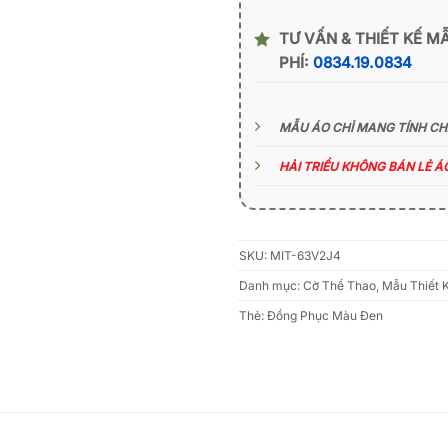
TƯ VẤN & THIẾT KẾ M
PHÍ:
0834.19.0834
MẪU ÁO CHỈ MANG TÍNH C
HẢI TRIỀU KHÔNG BÁN LẺ 
SKU:
MIT-63V2J4
Danh mục:
Cờ Thể Thao
,
Mẫu Thiết 
Thẻ:
Đồng Phục Màu Đen