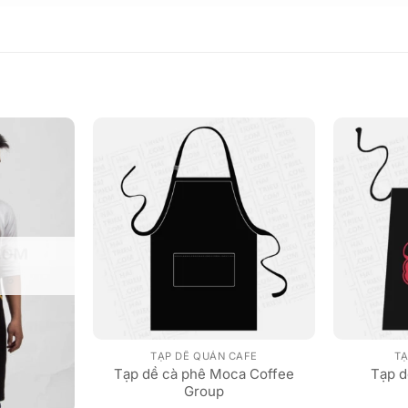
TẠP DỀ QUÁN CAFE
TẠ
Tạp dề cà phê Moca Coffee
Tạp d
Group