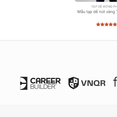
TẠP DỀ ĐỒNG P
Mẫu tạp dề nút vàng
Được xếp
hạng
5
5
sao