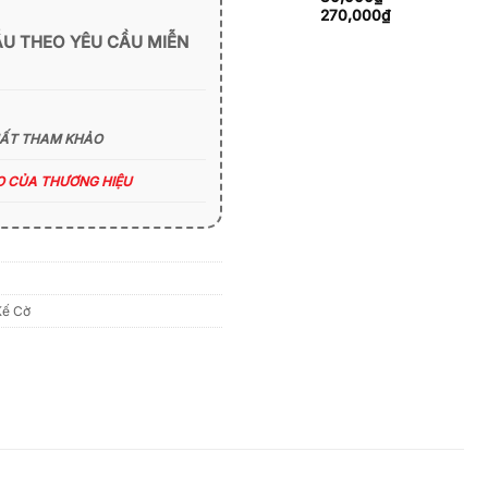
270,000₫
Khoảng
270,000
₫
giá:
ẪU THEO YÊU CẦU MIỄN
từ
80,000₫
đến
270,000₫
HẤT THAM KHẢO
ÁO CỦA THƯƠNG HIỆU
Kế Cờ