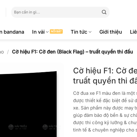
Tìm
kiếm:
ăn bandana
In vải
Tin tức
Giới thiệu
Li
ao
/
Cờ hiệu F1: Cờ đen (Black Flag) – truất quyền thi đấu
Cờ hiệu F1: Cờ đe
truất quyền thi đ
Cờ đua xe F1 màu đen là một 
được thiết kế đặc biệt để sử 
xe. Sản phẩm này được may tr
giúp đảm bảo độ bền & sự ch
được thi công kỹ lưỡng & chu
tinh tế & chuyên nghiệp cho 