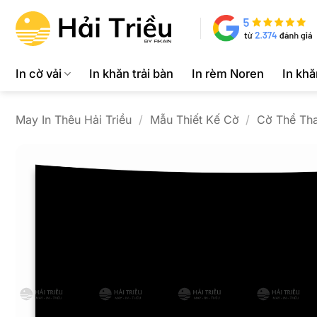
Bỏ
qua
nội
dung
In cờ vải
In khăn trải bàn
In rèm Noren
In kh
May In Thêu Hải Triều
/
Mẫu Thiết Kế Cờ
/
Cờ Thể Th