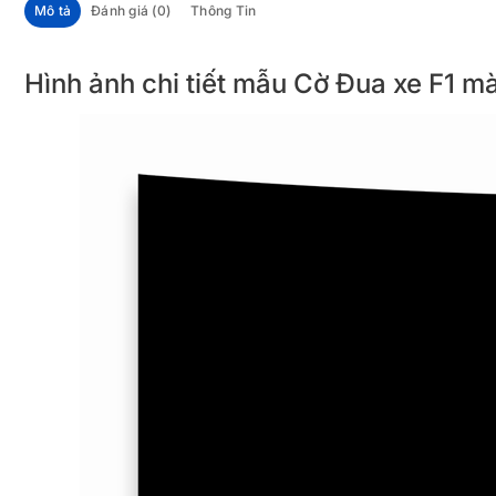
Mô tả
Đánh giá (0)
Thông Tin
Hình ảnh chi tiết mẫu Cờ Đua xe F1 m