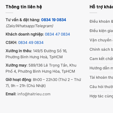
Thông tin liên hệ
Hỗ trợ khá
Tư vấn & đặt hàng:
0834 19 0834
Điều khoản &
(Zalo/Whatsapp/Telegram)
Điều kiện gi
Khách doanh nghiệp
:
0834 47 0834
Vận chuyển 
CSKH
:
0834 49 0834
Chính sách b
Xưởng in thêu
: 149/5 Đường Số 16,
Phường Bình Hưng Hoà, TpHCM
Cam kết chất
Xưởng may
: 589/136 Lê Trọng Tấn, Khu
Hướng dẫn 
Phố 4, Phường Bình Hưng Hòa, TpHCM
Tài khoản th
Giờ hoạt động
: 8h00 – 22h30 (Thứ 2 – Thứ
7), 9h – 21h (Chủ Nhật)
Câu hỏi thư
Email
:
info@haitrieu.com
Hợp tác cùng