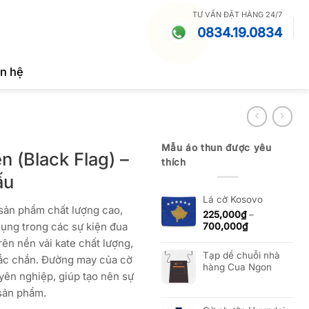
TƯ VẤN ĐẶT HÀNG 24/7
0834.19.0834
ên hệ
Mẫu áo thun được yêu
n (Black Flag) –
thích
ấu
Lá cờ Kosovo
sản phẩm chất lượng cao,
225,000
₫
–
dụng trong các sự kiện đua
Khoảng
700,000
₫
giá:
ên nền vải kate chất lượng,
từ
Tạp dề chuỗi nhà
ắc chắn. Đường may của cờ
225,000₫
hàng Cua Ngon
đến
yên nghiệp, giúp tạo nên sự
700,000₫
sản phẩm.