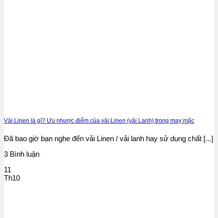
Vải Linen là gì? Ưu nhược điểm của vải Linen (vải Lanh) trong may mặc
Đã bao giờ bạn nghe đến vải Linen / vải lanh hay sử dụng chất [...]
3 Bình luận
11
Th10