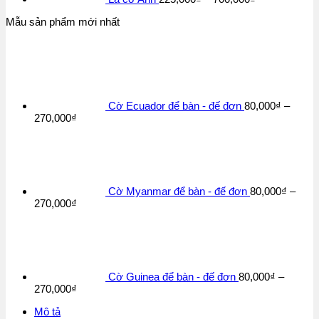
Mẫu sản phẩm mới nhất
Cờ Ecuador để bàn - đế đơn
80,000
₫
–
Khoảng
270,000
₫
giá:
từ
80,000₫
đến
270,000₫
Cờ Myanmar để bàn - đế đơn
80,000
₫
–
Khoảng
270,000
₫
giá:
từ
80,000₫
đến
270,000₫
Cờ Guinea để bàn - đế đơn
80,000
₫
–
Khoảng
270,000
₫
giá:
Mô tả
từ