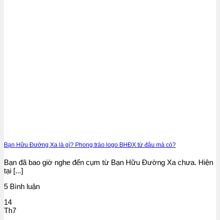
Bạn Hữu Đường Xa là gì? Phong trào logo BHĐX từ đâu mà có?
Bạn đã bao giờ nghe đến cụm từ Bạn Hữu Đường Xa chưa. Hiện
tại [...]
5 Bình luận
14
Th7