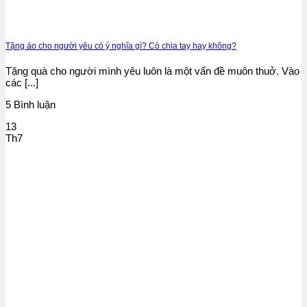
Tặng áo cho người yêu có ý nghĩa gì? Có chia tay hay không?
Tặng quà cho người mình yêu luôn là một vấn đề muôn thuở. Vào
các [...]
5 Bình luận
13
Th7