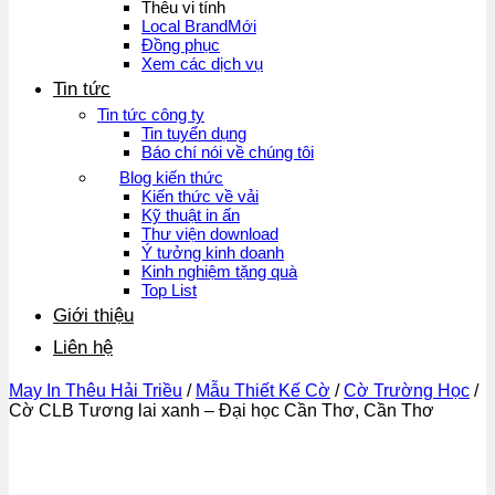
Thêu vi tính
Local Brand
Đồng phục
Xem các dịch vụ
Tin tức
Tin tức công ty
Tin tuyển dụng
Báo chí nói về chúng tôi
Blog kiến thức
Kiến thức về vải
Kỹ thuật in ấn
Thư viện download
Ý tưởng kinh doanh
Kinh nghiệm tặng quà
Top List
Giới thiệu
Liên hệ
May In Thêu Hải Triều
/
Mẫu Thiết Kế Cờ
/
Cờ Trường Học
/
Cờ CLB Tương lai xanh – Đại học Cần Thơ, Cần Thơ