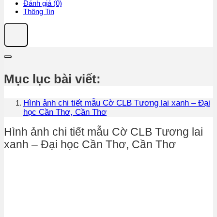
Đánh giá (0)
80,000₫
Thông Tin
đến
270,000₫
Mục lục bài viết:
Hình ảnh chi tiết mẫu Cờ CLB Tương lai xanh – Đại
học Cần Thơ, Cần Thơ
Hình ảnh chi tiết mẫu Cờ CLB Tương lai
xanh – Đại học Cần Thơ, Cần Thơ