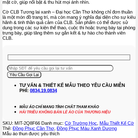
mặt cờ, giúp nổi bật & thu hút mọi ánh nhìn.
Cờ CLB Tương lai xanh – Đại học Cần Thơ không chỉ đơn thuần
là một món đồ trang trí, mà còn mang ý nghĩa đại diện cho sự kiêu
hãnh & tinh thần quả cảm của CLB. Sản phẩm có thể được sử
dụng trong các sự kiện thể thao, cuộc thi hoặc trưng bày tại phòng
trưng bày, giúp tăng thêm sự gắn kết & tự hào cho thành viên
CLB.
TƯ VẤN & THIẾT KẾ MẪU THEO YÊU CẦU MIỄN
PHÍ:
0834.19.0834
MẪU ÁO CHỈ MANG TÍNH CHẤT THAM KHẢO
HẢI TRIỀU KHÔNG BÁN LẺ ÁO CỦA THƯƠNG HIỆU
SKU:
MIT-2Q8F66
Danh mục:
Cờ Trường Học
,
Mẫu Thiết Kế Cờ
Thẻ:
Đồng Phục Cần Thơ
,
Đồng Phục Màu Xanh Dương
Mẫu áo thun được yêu thích