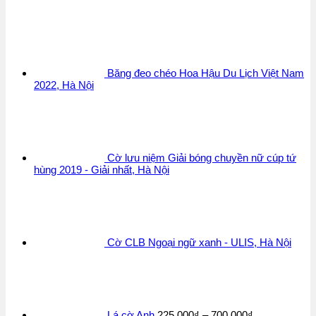
Băng đeo chéo Hoa Hậu Du Lịch Việt Nam
2022, Hà Nội
Cờ lưu niệm Giải bóng chuyền nữ cúp tứ
hùng 2019 - Giải nhất, Hà Nội
Cờ CLB Ngoại ngữ xanh - ULIS, Hà Nội
Khoảng
giá:
từ
225,000₫
đến
700,000₫
Lá cờ Anh
225,000
₫
–
700,000
₫