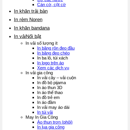
Cán cờ, cột cờ
In khăn trải bàn
In rèm Noren
In khăn bandana
In vải
In vải số lượng ít
In băng rôn đeo đầu
In băng đeo chéo
In ba lô, túi xách
In logo trên áo
Xem các dịch vụ
In vải gia công
In vải cây – vải cuộn
In đồ bộ pijama
In áo thun 3D
In áo thể thao
In đồ trẻ em
In áo đầm
In vải may áo dài
In túi vải
May In Gia Công
Áo thun trơn (phôi)
In lụa gia công