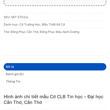
SKU:
MIT-E7D3JL
Danh mục:
Cờ Trường Học
,
Mẫu Thiết Kế Cờ
Thẻ:
Đồng Phục Cần Thơ
,
Đồng Phục Màu Xanh Dương
Mô tả
Đánh giá (0)
Thông Tin
Hình ảnh chi tiết mẫu Cờ CLB Tin học – Đại học
Cần Thơ, Cần Thơ