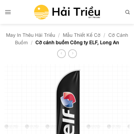
Bỏ
qua
nội
dung
May In Thêu Hải Triều
/
Mẫu Thiết Kế Cờ
/
Cờ Cánh
Buồm
/
Cờ cánh buồm Công ty ELF, Long An