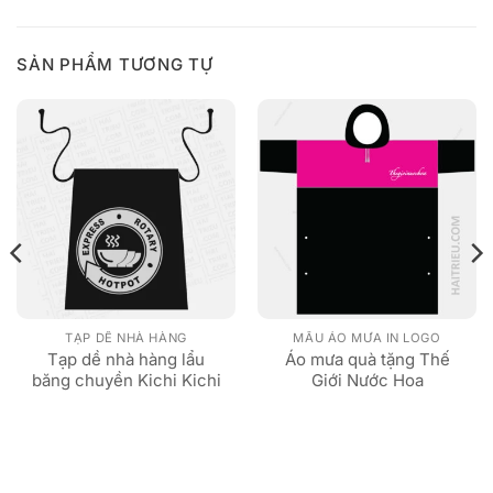
SẢN PHẨM TƯƠNG TỰ
TẠP DỀ NHÀ HÀNG
MẪU ÁO MƯA IN LOGO
Tạp dề nhà hàng lẩu
Áo mưa quà tặng Thế
băng chuyền Kichi Kichi
Giới Nước Hoa