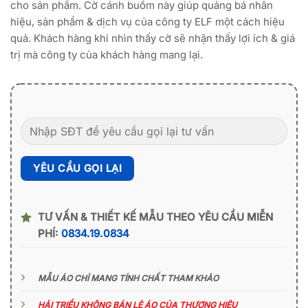
cho sản phẩm. Cờ cánh buồm này giúp quảng bá nhãn
hiệu, sản phẩm & dịch vụ của công ty ELF một cách hiệu
quả. Khách hàng khi nhìn thấy cờ sẽ nhận thấy lợi ích & giá
trị mà công ty của khách hàng mang lại.
TƯ VẤN & THIẾT KẾ MẪU THEO YÊU CẦU MIỄN
PHÍ:
0834.19.0834
MẪU ÁO CHỈ MANG TÍNH CHẤT THAM KHẢO
HẢI TRIỀU KHÔNG BÁN LẺ ÁO CỦA THƯƠNG HIỆU