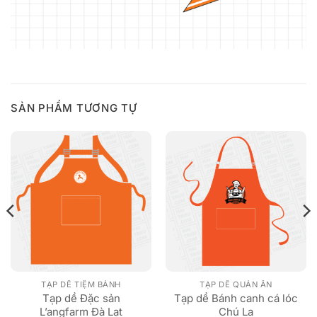
SẢN PHẨM TƯƠNG TỰ
TẠP DỀ TIỆM BÁNH
TẠP DỀ QUÁN ĂN
Tạp dề Đặc sản
Tạp dề Bánh canh cá lóc
L’angfarm Đà Lạt
Chú La