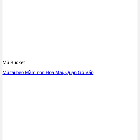
Mũ Bucket
Mũ tai bèo Mầm non Hoa Mai, Quận Gò Vấp