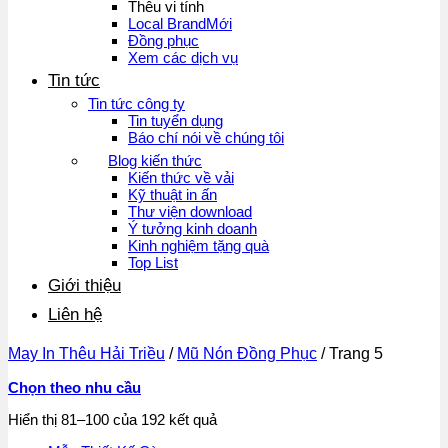
Thêu vi tính
Local Brand
Đồng phục
Xem các dịch vụ
Tin tức
Tin tức công ty
Tin tuyển dụng
Báo chí nói về chúng tôi
Blog kiến thức
Kiến thức về vải
Kỹ thuật in ấn
Thư viện download
Ý tưởng kinh doanh
Kinh nghiệm tặng quà
Top List
Giới thiệu
Liên hệ
May In Thêu Hải Triều
/
Mũ Nón Đồng Phục
/
Trang 5
Chọn theo nhu cầu
Đã
Hiển thị 81–100 của 192 kết quả
sắp