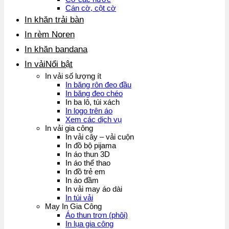
Cán cờ, cột cờ
In khăn trải bàn
In rèm Noren
In khăn bandana
In vải
In vải số lượng ít
In băng rôn đeo đầu
In băng đeo chéo
In ba lô, túi xách
In logo trên áo
Xem các dịch vụ
In vải gia công
In vải cây – vải cuộn
In đồ bộ pijama
In áo thun 3D
In áo thể thao
In đồ trẻ em
In áo đầm
In vải may áo dài
In túi vải
May In Gia Công
Áo thun trơn (phôi)
In lụa gia công