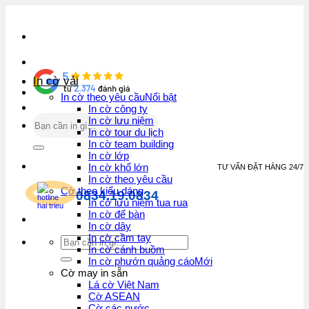
Bỏ
qua
nội
dung
In cờ vải
In cờ theo yêu cầu
In cờ công ty
Tìm
In cờ lưu niệm
kiếm:
In cờ tour du lịch
In cờ team building
In cờ lớp
In cờ khổ lớn
TƯ VẤN ĐẶT HÀNG 24/7
In cờ theo yêu cầu
Cờ theo kiểu dáng
0834.19.0834
In cờ lưu niệm tua rua
In cờ để bàn
In cờ dây
In cờ cầm tay
Tìm
In cờ cánh buồm
kiếm:
In cờ phướn quảng cáo
Cờ may in sẵn
Lá cờ Việt Nam
Cờ ASEAN
Cờ các nước