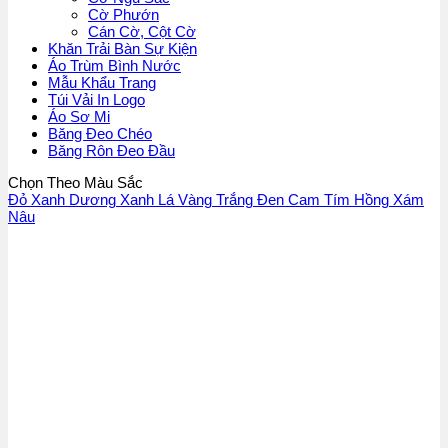
Cờ Phướn
Cán Cờ, Cột Cờ
Khăn Trải Bàn Sự Kiện
Áo Trùm Bình Nước
Mẫu Khẩu Trang
Túi Vải In Logo
Áo Sơ Mi
Băng Đeo Chéo
Băng Rôn Đeo Đầu
Chọn Theo Màu Sắc
Đỏ
Xanh Dương
Xanh Lá
Vàng
Trắng
Đen
Cam
Tím
Hồng
Xám
Nâu