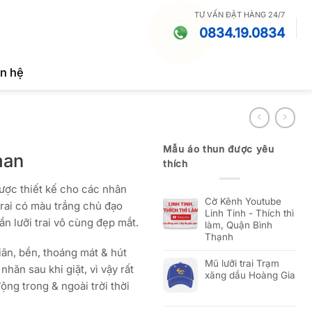
TƯ VẤN ĐẶT HÀNG 24/7
0834.19.0834
ên hệ
Mẫu áo thun được yêu
man
thích
ược thiết kế cho các nhân
Cờ Kênh Youtube
trai có màu trắng chủ đạo
Linh Tinh - Thích thì
ần lưỡi trai vô cùng đẹp mắt.
làm, Quận Bình
Thạnh
iãn, bền, thoáng mát & hút
Mũ lưỡi trai Trạm
hăn sau khi giặt, vì vậy rất
xăng dầu Hoàng Gia
ng trong & ngoài trời thời