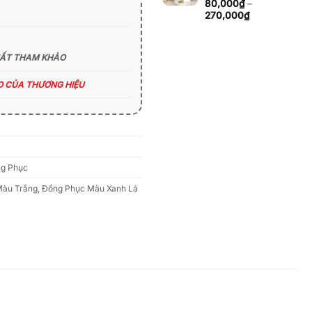
đến
80,000
₫
–
270,000₫
Khoảng
270,000
₫
giá:
từ
80,000₫
HẤT THAM KHẢO
đến
270,000₫
ÁO CỦA THƯƠNG HIỆU
g Phục
Màu Trắng
,
Đồng Phục Màu Xanh Lá