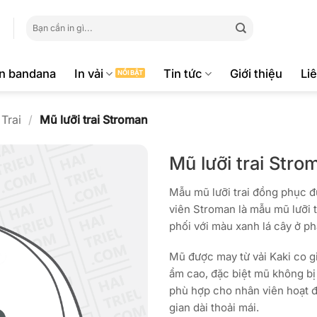
Tìm
kiếm:
ăn bandana
In vải
Tin tức
Giới thiệu
Li
Trai
/
Mũ lưỡi trai Stroman
Mũ lưỡi trai Stro
Mẫu mũ lưỡi trai đồng phục đ
viên Stroman là mẫu mũ lưỡi 
phối với màu xanh lá cây ở ph
Mũ được may từ vải Kaki co g
ẩm cao, đặc biệt mũ không bị n
phù hợp cho nhân viên hoạt độ
gian dài thoải mái.