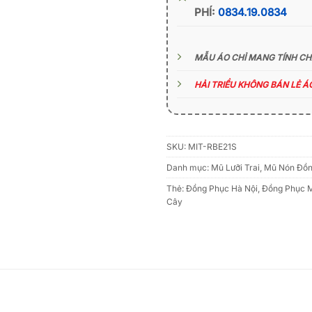
PHÍ:
0834.19.0834
MẪU ÁO CHỈ MANG TÍNH C
HẢI TRIỀU KHÔNG BÁN LẺ 
SKU:
MIT-RBE21S
Danh mục:
Mũ Lưỡi Trai
,
Mũ Nón Đồn
Thẻ:
Đồng Phục Hà Nội
,
Đồng Phục 
Cây