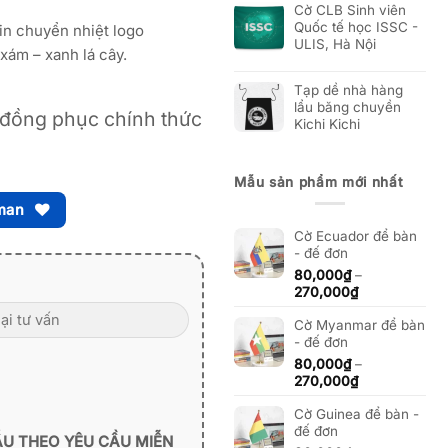
Cờ CLB Sinh viên
Quốc tế học ISSC -
in chuyển nhiệt logo
ULIS, Hà Nội
xám – xanh lá cây.
Tạp dề nhà hàng
lẩu băng chuyền
đồng phục chính thức
Kichi Kichi
Mẫu sản phẩm mới nhất
man
Cờ Ecuador để bàn
- đế đơn
80,000
₫
–
Khoảng
270,000
₫
giá:
Cờ Myanmar để bàn
từ
- đế đơn
80,000₫
đến
80,000
₫
–
270,000₫
Khoảng
270,000
₫
giá:
Cờ Guinea để bàn -
từ
đế đơn
80,000₫
ẪU THEO YÊU CẦU MIỄN