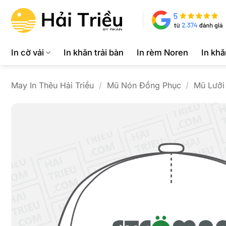
Bỏ
qua
nội
dung
In cờ vải
In khăn trải bàn
In rèm Noren
In kh
May In Thêu Hải Triều
/
Mũ Nón Đồng Phục
/
Mũ Lưỡi 