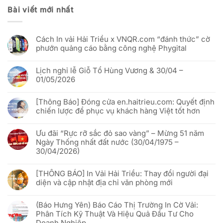
Bài viết mới nhất
Cách In vải Hải Triều x VNQR.com “đánh thức” cờ
phướn quảng cáo bằng công nghệ Phygital
Không
có
Lịch nghỉ lễ Giỗ Tổ Hùng Vương & 30/04 –
bình
luận
01/05/2026
ở
Cách
Không
In
có
vải
[Thông Báo] Đóng cửa en.haitrieu.com: Quyết định
bình
Hải
luận
chiến lược để phục vụ khách hàng Việt tốt hơn
Triều
ở
x
Lịch
Không
VNQR.com
nghỉ
có
“đánh
lễ
Ưu đãi “Rực rỡ sắc đỏ sao vàng” – Mừng 51 năm
bình
thức”
Giỗ
luận
Ngày Thống nhất đất nước (30/04/1975 –
cờ
Tổ
ở
phướn
Hùng
30/04/2026)
[Thông
quảng
Vương
Báo]
cáo
&
Không
Đóng
bằng
30/04
có
cửa
công
[THÔNG BÁO] In Vải Hải Triều: Thay đổi người đại
–
bình
en.haitrieu.com:
nghệ
01/05/2026
luận
Quyết
diện và cập nhật địa chỉ văn phòng mới
Phygital
ở
định
Ưu
chiến
Không
đãi
lược
có
“Rực
(Báo Hưng Yên) Báo Cáo Thị Trường In Cờ Vải:
để
bình
rỡ
phục
luận
Phân Tích Kỹ Thuật Và Hiệu Quả Đầu Tư Cho
sắc
vụ
ở
đỏ
Doanh Nghiệp
khách
[THÔNG