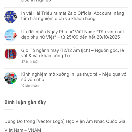
sao
hàng
BÁO]
vàng”
Không
Việt
In
–
có
tốt
Vải
In vải Hải Triều ra mắt Zalo Official Account: nâng
Mừng
bình
hơn
Hải
51
luận
Triều:
tầm trải nghiệm dịch vụ khách hàng
năm
ở
Thay
Ngày
(Báo
đổi
Không
Thống
Hưng
người
có
nhất
Yên)
Ưu đãi nhân Ngày Phụ nữ Việt Nam: “Tôn vinh nét
đại
bình
đất
Báo
diện
luận
đẹp phụ nữ Việt” – từ 25/09 đến hết 20/10/2025
nước
Cáo
và
ở
(30/04/1975
Thị
cập
In
Không
–
Trường
nhật
vải
có
30/04/2026)
In
địa
Hải
Giỗ Tổ ngành may (12/12 Âm lịch) – Nguồn gốc, lễ
bình
Cờ
chỉ
Triều
luận
vật & văn khấn cúng Tổ
Vải:
văn
ra
ở
Phân
phòng
mắt
Ưu
ở
47 bình luận
Tích
mới
Zalo
đãi
Giỗ
Kỹ
Official
nhân
Tổ
Thuật
Account:
Ngày
ngành
Và
Kinh nghiệm mở xưởng in lụa thực tế – hiệu quả với
nâng
Phụ
may
Hiệu
tầm
nữ
số vốn nhỏ
(12/12
Quả
trải
Việt
Âm
Đầu
nghiệm
Nam:
ở
10 bình luận
lịch)
Tư
dịch
“Tôn
Kinh
–
Cho
vụ
vinh
nghiệm
Nguồn
Doanh
khách
nét
mở
gốc,
Nghiệp
hàng
đẹp
xưởng
lễ
Bình luận gần đây
phụ
in
vật
nữ
lụa
&
Việt”
thực
văn
–
tế
khấn
từ
–
cúng
25/09
Dung Do
trong
[Vector Logo] Học Viện Âm Nhạc Quốc Gia
hiệu
Tổ
đến
quả
hết
với
Việt Nam – VNAM
20/10/2025
số