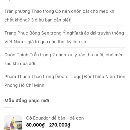
vốn
nhỏ
Trần phương Thảo
trong
Có nên chôn cất chó mèo khi
chết không? 3 điều bạn cần biết!
Trang Phục Bông Sen
trong
Ý nghĩa tà áo dài truyền thống
Việt Nam – giá trị qua các thời kỳ lịch sử
Quốc Thịnh Trần
trong
2 cách xử lý xác thú nuôi, chó mèo
sau khi qua đời
Phạm Thanh Thảo
trong
[Vector Logo] Đội Thiếu Niên Tiền
Phong Hồ Chí Minh
Mẫu đồng phục mới
Cờ Ecuador để bàn - đế đơn
Khoảng
80,000
₫
–
270,000
₫