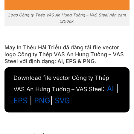
Logo Công ty Thép VAS An Hưng Tường – VAS Steel nền cam
1200px.
May In Thêu Hải Triều đã đăng tải file vector
logo Công ty Thép VAS An Hưng Tường – VAS
Steel với định dạng: AI, EPS & PNG.
Download file vector Công ty Thép
:
AI
|
VAS An Hưng Tường – VAS Steel
EPS
|
PNG
|
SVG