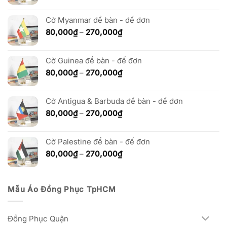
giá:
từ
80,000₫
Cờ Myanmar để bàn - đế đơn
đến
Khoảng
80,000
₫
–
270,000
₫
270,000₫
giá:
từ
Cờ Guinea để bàn - đế đơn
80,000₫
đến
Khoảng
80,000
₫
–
270,000
₫
270,000₫
giá:
từ
Cờ Antigua & Barbuda để bàn - đế đơn
80,000₫
đến
Khoảng
80,000
₫
–
270,000
₫
270,000₫
giá:
từ
Cờ Palestine để bàn - đế đơn
80,000₫
đến
Khoảng
80,000
₫
–
270,000
₫
270,000₫
giá:
từ
80,000₫
Mẫu Áo Đồng Phục TpHCM
đến
270,000₫
Đồng Phục Quận