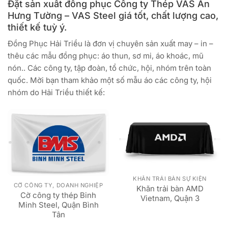
Đặt sản xuất đồng phục Công ty Thép VAS An
Hưng Tường – VAS Steel giá tốt, chất lượng cao,
thiết kế tuỳ ý.
Đồng Phục Hải Triều là đơn vị chuyên sản xuất may – in –
thêu các mẫu đồng phục: áo thun, sơ mi, áo khoác, mũ
nón.. Các công ty, tập đoàn, tổ chức, hội, nhóm trên toàn
quốc. Mời bạn tham khảo một số mẫu áo các công ty, hội
nhóm do Hải Triều thiết kế:
KHĂN TRẢI BÀN SỰ KIỆN
CỜ CÔNG TY, DOANH NGHIỆP
Khăn trải bàn AMD
Cờ công ty thép Binh
Vietnam, Quận 3
Minh Steel, Quận Bình
Tân