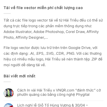
Tải về file vector miễn phí chất lượng cao
Tất cả các file logo vector tải về từ Hải Triều đều có thể sử
dụng trực tiếp trong các phần mềm thông dụng như:
Adobe Illustrator, Adobe Photoshop, Corel Draw, Affinity
Photo, Affinity Designer,…
File logo vector được lưu trữ trên trên Google Drive, với
các định dạng: .AI, .EPS, .SVG, .CDR, .PNG. Với các thương
hiệu có nhiều mẫu logo, Hải Triều sẽ nén thành tệp .ZIP để
mọi người dễ dàng tải về.
Bài viết mới nhất
Cách In vải Hải Triều x VNQR.com “đánh thức” cờ
phướn quảng cáo bằng công nghệ Phygital
Không
có
Lịch nghỉ lễ Giỗ Tổ Hùng Vương & 30/04 –
bình