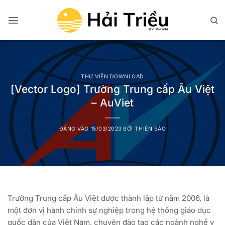
Bỏ
qua
nội
dung
THƯ VIỆN DOWNLOAD
[Vector Logo] Trường Trung cấp Âu Việt
– AuViet
ĐĂNG VÀO
15/03/2023
BỞI
THIÊN BẢO
Trường Trung cấp Âu Việt được thành lập từ năm 2006, là
một đơn vị hành chính sự nghiệp trong hệ thống giáo dục
quốc dân của Việt Nam, chuyên đào tạo các ngành nghề y