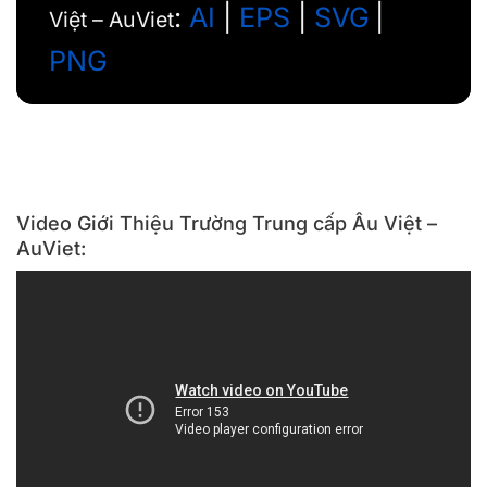
:
AI
|
EPS
|
SVG
|
Việt – AuViet
PNG
Video Giới Thiệu Trường Trung cấp Âu Việt –
AuViet: