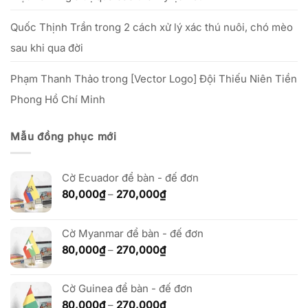
Quốc Thịnh Trần
trong
2 cách xử lý xác thú nuôi, chó mèo
sau khi qua đời
Phạm Thanh Thảo
trong
[Vector Logo] Đội Thiếu Niên Tiền
Phong Hồ Chí Minh
Mẫu đồng phục mới
Cờ Ecuador để bàn - đế đơn
Khoảng
80,000
₫
–
270,000
₫
giá:
từ
80,000₫
Cờ Myanmar để bàn - đế đơn
đến
Khoảng
80,000
₫
–
270,000
₫
270,000₫
giá:
từ
Cờ Guinea để bàn - đế đơn
80,000₫
đến
Khoảng
80,000
₫
–
270,000
₫