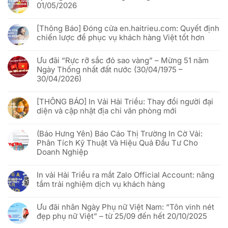
luận
01/05/2026
ở
Cách
Không
In
có
vải
[Thông Báo] Đóng cửa en.haitrieu.com: Quyết định
bình
Hải
luận
chiến lược để phục vụ khách hàng Việt tốt hơn
Triều
ở
x
Lịch
Không
VNQR.com
nghỉ
có
“đánh
lễ
Ưu đãi “Rực rỡ sắc đỏ sao vàng” – Mừng 51 năm
bình
thức”
Giỗ
luận
Ngày Thống nhất đất nước (30/04/1975 –
cờ
Tổ
ở
phướn
Hùng
30/04/2026)
[Thông
quảng
Vương
Báo]
cáo
&
Không
Đóng
bằng
30/04
có
cửa
công
[THÔNG BÁO] In Vải Hải Triều: Thay đổi người đại
–
bình
en.haitrieu.com:
nghệ
01/05/2026
luận
Quyết
diện và cập nhật địa chỉ văn phòng mới
Phygital
ở
định
Ưu
chiến
Không
đãi
lược
có
“Rực
(Báo Hưng Yên) Báo Cáo Thị Trường In Cờ Vải:
để
bình
rỡ
phục
luận
Phân Tích Kỹ Thuật Và Hiệu Quả Đầu Tư Cho
sắc
vụ
ở
đỏ
Doanh Nghiệp
khách
[THÔNG
sao
hàng
BÁO]
vàng”
Không
Việt
In
–
có
tốt
Vải
In vải Hải Triều ra mắt Zalo Official Account: nâng
Mừng
bình
hơn
Hải
51
luận
Triều:
tầm trải nghiệm dịch vụ khách hàng
năm
ở
Thay
Ngày
(Báo
đổi
Không
Thống
Hưng
người
có
nhất
Yên)
Ưu đãi nhân Ngày Phụ nữ Việt Nam: “Tôn vinh nét
đại
bình
đất
Báo
diện
luận
đẹp phụ nữ Việt” – từ 25/09 đến hết 20/10/2025
nước
Cáo
và
ở
(30/04/1975
Thị
cập
In
Không