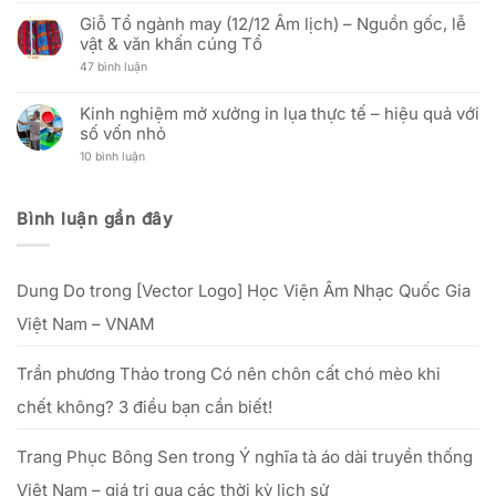
–
Trường
nhật
vải
có
30/04/2026)
In
địa
Hải
Giỗ Tổ ngành may (12/12 Âm lịch) – Nguồn gốc, lễ
bình
Cờ
chỉ
Triều
luận
vật & văn khấn cúng Tổ
Vải:
văn
ra
ở
Phân
phòng
mắt
Ưu
ở
47 bình luận
Tích
mới
Zalo
đãi
Giỗ
Kỹ
Official
nhân
Tổ
Thuật
Account:
Ngày
ngành
Và
Kinh nghiệm mở xưởng in lụa thực tế – hiệu quả với
nâng
Phụ
may
Hiệu
tầm
nữ
số vốn nhỏ
(12/12
Quả
trải
Việt
Âm
Đầu
nghiệm
Nam:
ở
10 bình luận
lịch)
Tư
dịch
“Tôn
Kinh
–
Cho
vụ
vinh
nghiệm
Nguồn
Doanh
khách
nét
mở
gốc,
Nghiệp
hàng
đẹp
xưởng
lễ
Bình luận gần đây
phụ
in
vật
nữ
lụa
&
Việt”
thực
văn
–
tế
khấn
từ
–
cúng
25/09
Dung Do
trong
[Vector Logo] Học Viện Âm Nhạc Quốc Gia
hiệu
Tổ
đến
quả
hết
với
Việt Nam – VNAM
20/10/2025
số
vốn
nhỏ
Trần phương Thảo
trong
Có nên chôn cất chó mèo khi
chết không? 3 điều bạn cần biết!
Trang Phục Bông Sen
trong
Ý nghĩa tà áo dài truyền thống
Việt Nam – giá trị qua các thời kỳ lịch sử