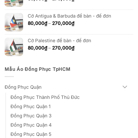
270,000₫
giá:
từ
Cờ Antigua & Barbuda để bàn - đế đơn
80,000₫
đến
Khoảng
80,000
₫
–
270,000
₫
270,000₫
giá:
từ
Cờ Palestine để bàn - đế đơn
80,000₫
đến
Khoảng
80,000
₫
–
270,000
₫
270,000₫
giá:
từ
80,000₫
Mẫu Áo Đồng Phục TpHCM
đến
270,000₫
Đồng Phục Quận
Đồng Phục Thành Phố Thủ Đức
Đồng Phục Quận 1
Đồng Phục Quận 3
Đồng Phục Quận 4
Đồng Phục Quận 5