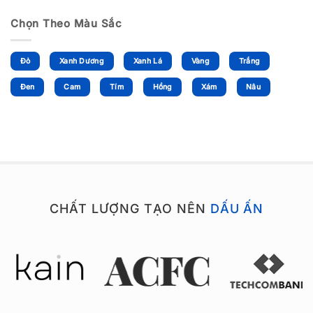
Chọn Theo Màu Sắc
Đỏ
Xanh Dương
Xanh Lá
Vàng
Trắng
Đen
Cam
Tím
Hồng
Xám
Nâu
CHẤT LƯỢNG TẠO NÊN
DẤU ẤN