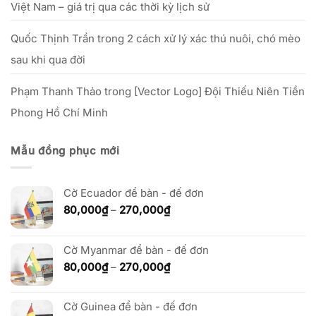
Việt Nam – giá trị qua các thời kỳ lịch sử
Quốc Thịnh Trần
trong
2 cách xử lý xác thú nuôi, chó mèo
sau khi qua đời
Phạm Thanh Thảo
trong
[Vector Logo] Đội Thiếu Niên Tiền
Phong Hồ Chí Minh
Mẫu đồng phục mới
Cờ Ecuador để bàn - đế đơn
Khoảng
80,000
₫
–
270,000
₫
giá:
từ
80,000₫
Cờ Myanmar để bàn - đế đơn
đến
Khoảng
80,000
₫
–
270,000
₫
270,000₫
giá:
từ
Cờ Guinea để bàn - đế đơn
80,000₫