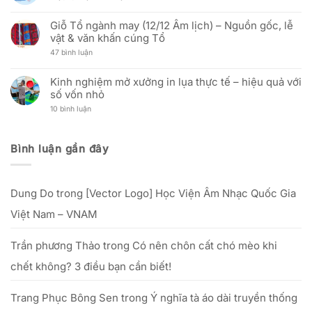
(30/04/1975
Thị
cập
In
Không
–
Trường
nhật
vải
có
30/04/2026)
In
địa
Hải
Giỗ Tổ ngành may (12/12 Âm lịch) – Nguồn gốc, lễ
bình
Cờ
chỉ
Triều
luận
vật & văn khấn cúng Tổ
Vải:
văn
ra
ở
Phân
phòng
mắt
Ưu
ở
47 bình luận
Tích
mới
Zalo
đãi
Giỗ
Kỹ
Official
nhân
Tổ
Thuật
Account:
Ngày
ngành
Và
Kinh nghiệm mở xưởng in lụa thực tế – hiệu quả với
nâng
Phụ
may
Hiệu
tầm
nữ
số vốn nhỏ
(12/12
Quả
trải
Việt
Âm
Đầu
nghiệm
Nam:
ở
10 bình luận
lịch)
Tư
dịch
“Tôn
Kinh
–
Cho
vụ
vinh
nghiệm
Nguồn
Doanh
khách
nét
mở
gốc,
Nghiệp
hàng
đẹp
xưởng
lễ
Bình luận gần đây
phụ
in
vật
nữ
lụa
&
Việt”
thực
văn
–
tế
khấn
từ
–
cúng
25/09
Dung Do
trong
[Vector Logo] Học Viện Âm Nhạc Quốc Gia
hiệu
Tổ
đến
quả
hết
với
Việt Nam – VNAM
20/10/2025
số
vốn
nhỏ
Trần phương Thảo
trong
Có nên chôn cất chó mèo khi
chết không? 3 điều bạn cần biết!
Trang Phục Bông Sen
trong
Ý nghĩa tà áo dài truyền thống