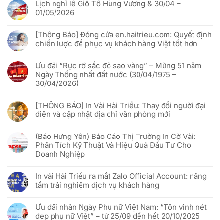
Lịch nghỉ lễ Giỗ Tổ Hùng Vương & 30/04 –
bình
luận
01/05/2026
ở
Cách
Không
In
có
vải
[Thông Báo] Đóng cửa en.haitrieu.com: Quyết định
bình
Hải
luận
chiến lược để phục vụ khách hàng Việt tốt hơn
Triều
ở
x
Lịch
Không
VNQR.com
nghỉ
có
“đánh
lễ
Ưu đãi “Rực rỡ sắc đỏ sao vàng” – Mừng 51 năm
bình
thức”
Giỗ
luận
Ngày Thống nhất đất nước (30/04/1975 –
cờ
Tổ
ở
phướn
Hùng
30/04/2026)
[Thông
quảng
Vương
Báo]
cáo
&
Không
Đóng
bằng
30/04
có
cửa
công
[THÔNG BÁO] In Vải Hải Triều: Thay đổi người đại
–
bình
en.haitrieu.com:
nghệ
01/05/2026
luận
Quyết
diện và cập nhật địa chỉ văn phòng mới
Phygital
ở
định
Ưu
chiến
Không
đãi
lược
có
“Rực
(Báo Hưng Yên) Báo Cáo Thị Trường In Cờ Vải:
để
bình
rỡ
phục
luận
Phân Tích Kỹ Thuật Và Hiệu Quả Đầu Tư Cho
sắc
vụ
ở
đỏ
Doanh Nghiệp
khách
[THÔNG
sao
hàng
BÁO]
vàng”
Không
Việt
In
–
có
tốt
Vải
In vải Hải Triều ra mắt Zalo Official Account: nâng
Mừng
bình
hơn
Hải
51
luận
Triều:
tầm trải nghiệm dịch vụ khách hàng
năm
ở
Thay
Ngày
(Báo
đổi
Không
Thống
Hưng
người
có
nhất
Yên)
Ưu đãi nhân Ngày Phụ nữ Việt Nam: “Tôn vinh nét
đại
bình
đất
Báo
diện
luận
đẹp phụ nữ Việt” – từ 25/09 đến hết 20/10/2025
nước
Cáo
và
ở