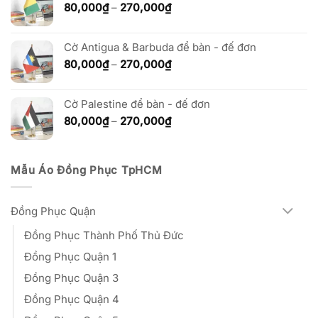
đến
Khoảng
80,000
₫
–
270,000
₫
270,000₫
giá:
từ
Cờ Antigua & Barbuda để bàn - đế đơn
80,000₫
đến
Khoảng
80,000
₫
–
270,000
₫
270,000₫
giá:
từ
Cờ Palestine để bàn - đế đơn
80,000₫
đến
Khoảng
80,000
₫
–
270,000
₫
270,000₫
giá:
từ
80,000₫
Mẫu Áo Đồng Phục TpHCM
đến
270,000₫
Đồng Phục Quận
Đồng Phục Thành Phố Thủ Đức
Đồng Phục Quận 1
Đồng Phục Quận 3
Đồng Phục Quận 4