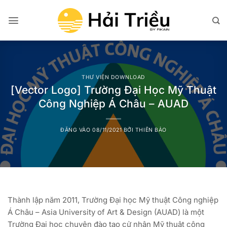
Bỏ
qua
nội
dung
THƯ VIỆN DOWNLOAD
[Vector Logo] Trường Đại Học Mỹ Thuật
Công Nghiệp Á Châu – AUAD
ĐĂNG VÀO
08/11/2021
BỞI
THIÊN BẢO
Thành lập năm 2011, Trường Đại học Mỹ thuật Công nghiệp
Á Châu – Asia University of Art & Design (AUAD) là một
Trường Đại học chuyên đào tạo cử nhân Mỹ thuật công