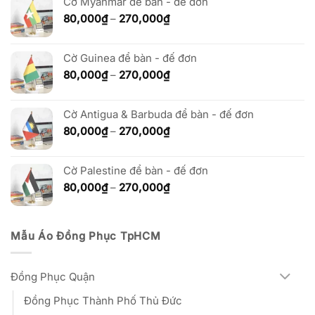
80,000₫
Cờ Myanmar để bàn - đế đơn
đến
Khoảng
80,000
₫
–
270,000
₫
270,000₫
giá:
từ
Cờ Guinea để bàn - đế đơn
80,000₫
đến
Khoảng
80,000
₫
–
270,000
₫
270,000₫
giá:
từ
Cờ Antigua & Barbuda để bàn - đế đơn
80,000₫
đến
Khoảng
80,000
₫
–
270,000
₫
270,000₫
giá:
từ
Cờ Palestine để bàn - đế đơn
80,000₫
đến
Khoảng
80,000
₫
–
270,000
₫
270,000₫
giá:
từ
80,000₫
Mẫu Áo Đồng Phục TpHCM
đến
270,000₫
Đồng Phục Quận
Đồng Phục Thành Phố Thủ Đức