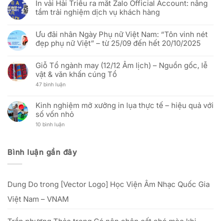
In vải Hải Triều ra mắt Zalo Official Account: nâng
Mừng
bình
hơn
Hải
51
luận
Triều:
tầm trải nghiệm dịch vụ khách hàng
năm
ở
Thay
Ngày
(Báo
đổi
Không
Thống
Hưng
người
có
nhất
Yên)
Ưu đãi nhân Ngày Phụ nữ Việt Nam: “Tôn vinh nét
đại
bình
đất
Báo
diện
luận
đẹp phụ nữ Việt” – từ 25/09 đến hết 20/10/2025
nước
Cáo
và
ở
(30/04/1975
Thị
cập
In
Không
–
Trường
nhật
vải
có
30/04/2026)
In
địa
Hải
Giỗ Tổ ngành may (12/12 Âm lịch) – Nguồn gốc, lễ
bình
Cờ
chỉ
Triều
luận
vật & văn khấn cúng Tổ
Vải:
văn
ra
ở
Phân
phòng
mắt
Ưu
ở
47 bình luận
Tích
mới
Zalo
đãi
Giỗ
Kỹ
Official
nhân
Tổ
Thuật
Account:
Ngày
ngành
Và
Kinh nghiệm mở xưởng in lụa thực tế – hiệu quả với
nâng
Phụ
may
Hiệu
tầm
nữ
số vốn nhỏ
(12/12
Quả
trải
Việt
Âm
Đầu
nghiệm
Nam:
ở
10 bình luận
lịch)
Tư
dịch
“Tôn
Kinh
–
Cho
vụ
vinh
nghiệm
Nguồn
Doanh
khách
nét
mở
gốc,
Nghiệp
hàng
đẹp
xưởng
lễ
Bình luận gần đây
phụ
in
vật
nữ
lụa
&
Việt”
thực
văn
–
tế
khấn
từ
–
cúng
25/09
Dung Do
trong
[Vector Logo] Học Viện Âm Nhạc Quốc Gia
hiệu
Tổ
đến
quả
hết
với
Việt Nam – VNAM
20/10/2025
số
vốn
nhỏ