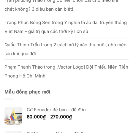
Trần phương Thảo
trong
Có nên chôn cất chó mèo khi
chết không? 3 điều bạn cần biết!
Trang Phục Bông Sen
trong
Ý nghĩa tà áo dài truyền thống
Việt Nam – giá trị qua các thời kỳ lịch sử
Quốc Thịnh Trần
trong
2 cách xử lý xác thú nuôi, chó mèo
sau khi qua đời
Phạm Thanh Thảo
trong
[Vector Logo] Đội Thiếu Niên Tiền
Phong Hồ Chí Minh
Mẫu đồng phục mới
Cờ Ecuador để bàn - đế đơn
Khoảng
80,000
₫
–
270,000
₫
giá:
từ