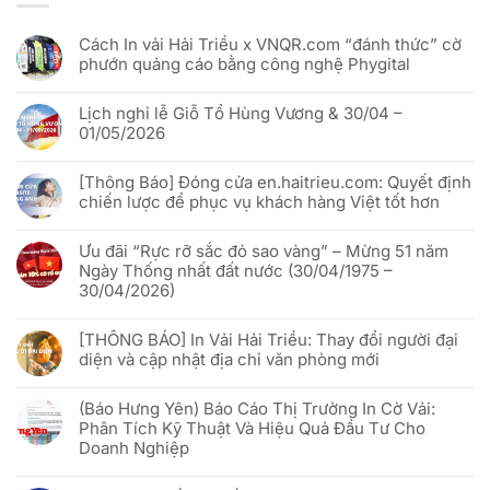
Cách In vải Hải Triều x VNQR.com “đánh thức” cờ
phướn quảng cáo bằng công nghệ Phygital
Không
có
Lịch nghỉ lễ Giỗ Tổ Hùng Vương & 30/04 –
bình
luận
01/05/2026
ở
Cách
Không
In
có
vải
[Thông Báo] Đóng cửa en.haitrieu.com: Quyết định
bình
Hải
luận
chiến lược để phục vụ khách hàng Việt tốt hơn
Triều
ở
x
Lịch
Không
VNQR.com
nghỉ
có
“đánh
lễ
Ưu đãi “Rực rỡ sắc đỏ sao vàng” – Mừng 51 năm
bình
thức”
Giỗ
luận
Ngày Thống nhất đất nước (30/04/1975 –
cờ
Tổ
ở
phướn
Hùng
30/04/2026)
[Thông
quảng
Vương
Báo]
cáo
&
Không
Đóng
bằng
30/04
có
cửa
công
[THÔNG BÁO] In Vải Hải Triều: Thay đổi người đại
–
bình
en.haitrieu.com:
nghệ
01/05/2026
luận
Quyết
diện và cập nhật địa chỉ văn phòng mới
Phygital
ở
định
Ưu
chiến
Không
đãi
lược
có
“Rực
(Báo Hưng Yên) Báo Cáo Thị Trường In Cờ Vải:
để
bình
rỡ
phục
luận
Phân Tích Kỹ Thuật Và Hiệu Quả Đầu Tư Cho
sắc
vụ
ở
đỏ
Doanh Nghiệp
khách
[THÔNG
sao
hàng
BÁO]
vàng”
Không
Việt
In
–
có
tốt
Vải