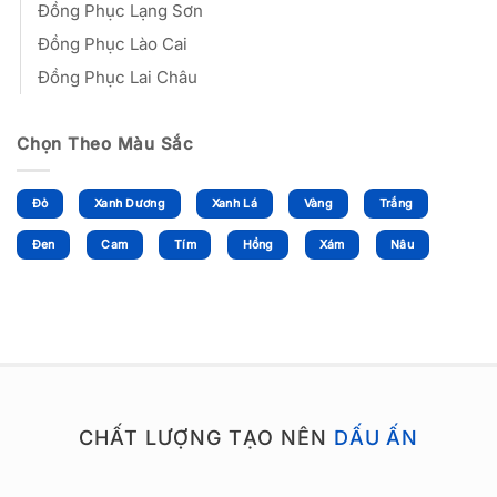
Đồng Phục Lạng Sơn
Đồng Phục Lào Cai
Đồng Phục Lai Châu
Chọn Theo Màu Sắc
Đỏ
Xanh Dương
Xanh Lá
Vàng
Trắng
Đen
Cam
Tím
Hồng
Xám
Nâu
CHẤT LƯỢNG TẠO NÊN
DẤU ẤN