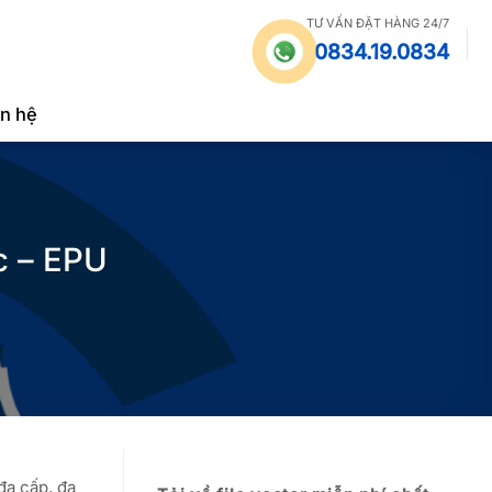
TƯ VẤN ĐẶT HÀNG 24/7
0834.19.0834
ên hệ
c – EPU
đa cấp, đa