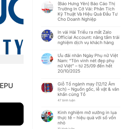
rỡ
(Báo Hưng Yên) Báo Cáo Thị
khách
bình
sắc
hàng
luận
đỏ
Trường In Cờ Vải: Phân Tích
Việt
ở
sao
Kỹ Thuật Và Hiệu Quả Đầu Tư
tốt
[THÔNG
vàng”
hơn
BÁO]
–
Cho Doanh Nghiệp
In
Mừng
Vải
51
Không
Hải
năm
có
Triều:
In vải Hải Triều ra mắt Zalo
Ngày
bình
Thay
Thống
luận
Official Account: nâng tầm trải
đổi
nhất
ở
người
nghiệm dịch vụ khách hàng
đất
(Báo
đại
nước
Hưng
diện
Không
(30/04/1975
Yên)
và
có
–
Báo
Ưu đãi nhân Ngày Phụ nữ Việt
cập
bình
30/04/2026)
Cáo
nhật
luận
Thị
Nam: “Tôn vinh nét đẹp phụ
địa
ở
Trường
nữ Việt” – từ 25/09 đến hết
chỉ
In
In
văn
vải
Cờ
20/10/2025
phòng
Hải
Vải:
mới
Triều
Phân
Không
ra
Tích
có
mắt
Giỗ Tổ ngành may (12/12 Âm
– EPU
Kỹ
bình
Zalo
Thuật
luận
lịch) – Nguồn gốc, lễ vật & văn
Official
Và
ở
Account:
khấn cúng Tổ
Hiệu
Ưu
nâng
Quả
đãi
tầm
ở
47 bình luận
Đầu
nhân
trải
Giỗ
Tư
Ngày
nghiệm
Tổ
Cho
Phụ
dịch
ngành
Doanh
nữ
Kinh nghiệm mở xưởng in lụa
vụ
may
Nghiệp
Việt
thực tế – hiệu quả với số vốn
khách
(12/12
Nam:
hàng
Âm
“Tôn
nhỏ
lịch)
vinh
–
nét
ở
10 bình luận