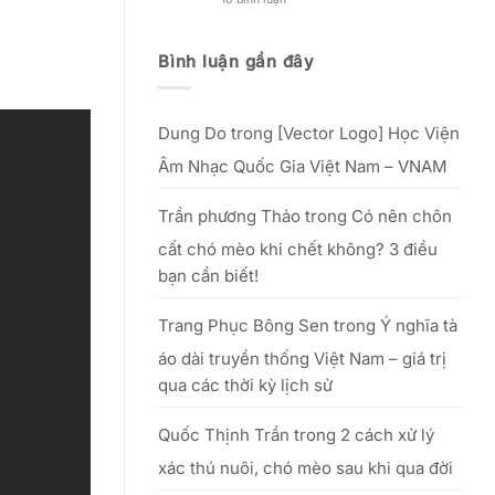
Nguồn
đẹp
Kinh
gốc,
phụ
nghiệm
lễ
nữ
mở
vật
Việt”
xưởng
Bình luận gần đây
&
–
in
văn
từ
lụa
khấn
25/09
thực
cúng
đến
tế
Tổ
hết
–
20/10/2025
Dung Do
trong
[Vector Logo] Học Viện
hiệu
quả
với
Âm Nhạc Quốc Gia Việt Nam – VNAM
số
vốn
nhỏ
Trần phương Thảo
trong
Có nên chôn
cất chó mèo khi chết không? 3 điều
bạn cần biết!
Trang Phục Bông Sen
trong
Ý nghĩa tà
áo dài truyền thống Việt Nam – giá trị
qua các thời kỳ lịch sử
Quốc Thịnh Trần
trong
2 cách xử lý
xác thú nuôi, chó mèo sau khi qua đời