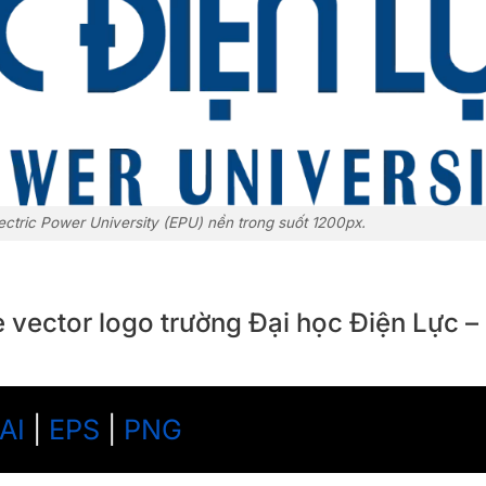
ctric Power University (EPU) nền trong suốt 1200px.
le vector logo trường Đại học Điện Lực 
AI
|
EPS
|
PNG