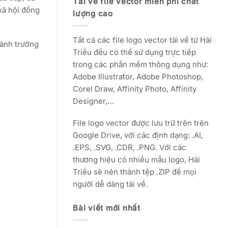
Tải về file vector miễn phí chất
xã hội đồng
lượng cao
Tất cả các file logo vector tải về từ Hải
 ảnh trường
Triều đều có thể sử dụng trực tiếp
trong các phần mềm thông dụng như:
Adobe Illustrator, Adobe Photoshop,
Corel Draw, Affinity Photo, Affinity
Designer,…
File logo vector được lưu trữ trên trên
Google Drive, với các định dạng: .AI,
.EPS, .SVG, .CDR, .PNG. Với các
thương hiệu có nhiều mẫu logo, Hải
Triều sẽ nén thành tệp .ZIP để mọi
người dễ dàng tải về.
Bài viết mới nhất