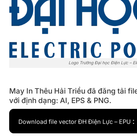
Logo Trường Đại học Điện Lực – Ele
May In Thêu Hải Triều đã đăng tải fi
với định dạng: AI, EPS & PNG.
:
Download file vector ĐH Điện Lực – EPU