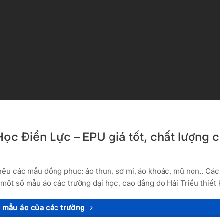
ọc Điền Lực – EPU giá tốt, chất lượng c
thêu các mẫu đồng phục: áo thun, sơ mi, áo khoác, mũ nón.. Các
một số mẫu áo các trường đại học, cao đẳng do Hải Triều thiết 
mẫu áo của các trường