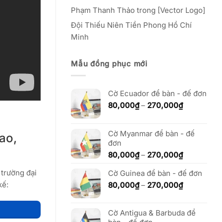
Phạm Thanh Thảo
trong
[Vector Logo]
Đội Thiếu Niên Tiền Phong Hồ Chí
Minh
Mẫu đồng phục mới
Cờ Ecuador để bàn - đế đơn
Khoảng
80,000
₫
–
270,000
₫
giá:
từ
80,000₫
Cờ Myanmar để bàn - đế
ao,
đến
đơn
270,000₫
Khoảng
80,000
₫
–
270,000
₫
giá:
 trường đại
Cờ Guinea để bàn - đế đơn
từ
80,000₫
Khoảng
kế:
80,000
₫
–
270,000
₫
đến
giá:
270,000₫
từ
Cờ Antigua & Barbuda để
80,000₫