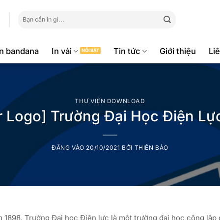
Tìm
kiếm:
ăn bandana
In vải
Tin tức
Giới thiệu
Li
THƯ VIỆN DOWNLOAD
r Logo] Trường Đại Học Điện Lự
ĐĂNG VÀO
20/10/2021
BỞI
THIÊN BẢO
1898. Trường Đại học Điện lực là một trường đại học công lập 