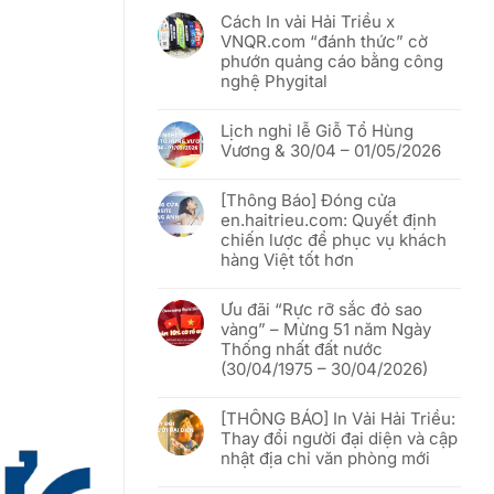
Cách In vải Hải Triều x
VNQR.com “đánh thức” cờ
phướn quảng cáo bằng công
nghệ Phygital
Không
có
Lịch nghỉ lễ Giỗ Tổ Hùng
bình
luận
Vương & 30/04 – 01/05/2026
ở
Cách
Không
In
có
vải
[Thông Báo] Đóng cửa
bình
Hải
luận
en.haitrieu.com: Quyết định
Triều
ở
x
chiến lược để phục vụ khách
Lịch
VNQR.com
nghỉ
hàng Việt tốt hơn
“đánh
lễ
thức”
Giỗ
Không
cờ
Tổ
có
phướn
Hùng
Ưu đãi “Rực rỡ sắc đỏ sao
bình
quảng
Vương
luận
vàng” – Mừng 51 năm Ngày
cáo
&
ở
bằng
30/04
Thống nhất đất nước
[Thông
công
–
Báo]
(30/04/1975 – 30/04/2026)
nghệ
01/05/2026
Đóng
Phygital
cửa
Không
en.haitrieu.com:
có
Quyết
[THÔNG BÁO] In Vải Hải Triều:
bình
định
luận
Thay đổi người đại diện và cập
chiến
ở
lược
nhật địa chỉ văn phòng mới
Ưu
để
đãi
phục
Không
“Rực
vụ
có