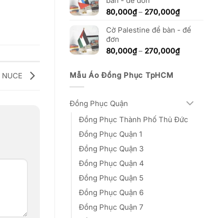
bàn - đế đơn
đến
270,000₫
Khoảng
80,000
₫
–
270,000
₫
giá:
Cờ Palestine để bàn - đế
từ
đơn
80,000₫
đến
Khoảng
80,000
₫
–
270,000
₫
270,000₫
giá:
từ
Mẫu Áo Đồng Phục TpHCM
 – NUCE
80,000₫
đến
270,000₫
Đồng Phục Quận
Đồng Phục Thành Phố Thủ Đức
Đồng Phục Quận 1
Đồng Phục Quận 3
Đồng Phục Quận 4
Đồng Phục Quận 5
Đồng Phục Quận 6
Đồng Phục Quận 7