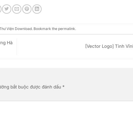
Thư Viện Download
. Bookmark the
permalink
.
ờng Hà
[Vector Logo] Tỉnh Vĩ
ường bắt buộc được đánh dấu
*