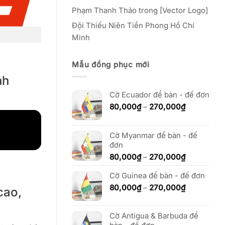
Phạm Thanh Thảo
trong
[Vector Logo]
Đội Thiếu Niên Tiền Phong Hồ Chí
Minh
Mẫu đồng phục mới
nh
Cờ Ecuador để bàn - đế đơn
Khoảng
80,000
₫
–
270,000
₫
giá:
từ
80,000₫
Cờ Myanmar để bàn - đế
đến
đơn
270,000₫
Khoảng
80,000
₫
–
270,000
₫
giá:
Cờ Guinea để bàn - đế đơn
từ
80,000₫
Khoảng
80,000
₫
–
270,000
₫
cao,
đến
giá:
270,000₫
từ
Cờ Antigua & Barbuda để
80,000₫