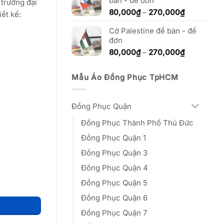
bàn - đế đơn
đến
 trường đại
270,000₫
Khoảng
80,000
₫
–
270,000
₫
ết kế:
giá:
Cờ Palestine để bàn - đế
từ
đơn
80,000₫
đến
Khoảng
80,000
₫
–
270,000
₫
270,000₫
giá:
từ
Mẫu Áo Đồng Phục TpHCM
80,000₫
đến
270,000₫
Đồng Phục Quận
Đồng Phục Thành Phố Thủ Đức
Đồng Phục Quận 1
Đồng Phục Quận 3
Đồng Phục Quận 4
Đồng Phục Quận 5
Đồng Phục Quận 6
Đồng Phục Quận 7