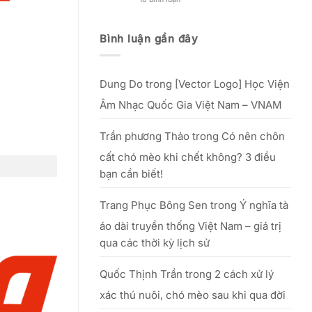
Nguồn
đẹp
Kinh
gốc,
phụ
nghiệm
lễ
nữ
mở
vật
Việt”
xưởng
Bình luận gần đây
&
–
in
văn
từ
lụa
khấn
25/09
thực
cúng
đến
tế
Tổ
hết
–
20/10/2025
Dung Do
trong
[Vector Logo] Học Viện
hiệu
quả
với
Âm Nhạc Quốc Gia Việt Nam – VNAM
số
vốn
nhỏ
Trần phương Thảo
trong
Có nên chôn
cất chó mèo khi chết không? 3 điều
bạn cần biết!
Trang Phục Bông Sen
trong
Ý nghĩa tà
áo dài truyền thống Việt Nam – giá trị
qua các thời kỳ lịch sử
Quốc Thịnh Trần
trong
2 cách xử lý
xác thú nuôi, chó mèo sau khi qua đời