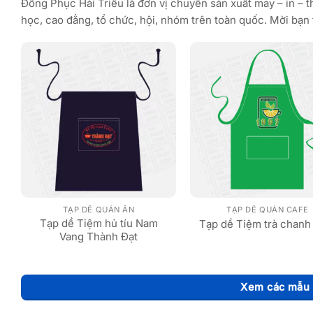
Đồng Phục Hải Triều là đơn vị chuyên sản xuất may – in – 
học, cao đẳng, tổ chức, hội, nhóm trên toàn quốc. Mời bạn 
TẠP DỀ QUÁN ĂN
TẠP DỀ QUÁN CAFE
Tạp dề Tiệm hủ tíu Nam
Tạp dề Tiệm trà chanh
Vang Thành Đạt
Xem các mẫu 