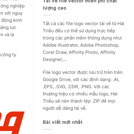
Tải về file vector miễn phí chất
 công nghiệp
lượng cao
ện với nguy
 động kinh
Tất cả các file logo vector tải về từ Hải
năng lực
Triều đều có thể sử dụng trực tiếp
m và là
trong các phần mềm thông dụng như:
Adobe Illustrator, Adobe Photoshop,
Corel Draw, Affinity Photo, Affinity
 công ty
Designer,…
File logo vector được lưu trữ trên trên
Google Drive, với các định dạng: .AI,
.EPS, .SVG, .CDR, .PNG. Với các
thương hiệu có nhiều mẫu logo, Hải
Triều sẽ nén thành tệp .ZIP để mọi
người dễ dàng tải về.
Bài viết mới nhất