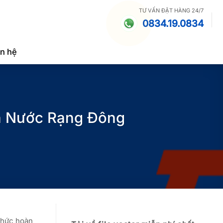
TƯ VẤN ĐẶT HÀNG 24/7
0834.19.0834
ên hệ
h Nước Rạng Đông
thức hoàn