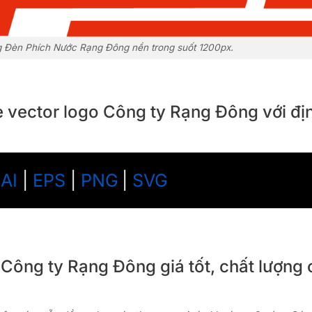
Đèn Phích Nước Rạng Đông nền trong suốt 1200px.
le vector logo Công ty Rạng Đông với đị
:
AI
|
EPS
|
PNG
|
SVG
 Công ty Rạng Đông giá tốt, chất lượng 