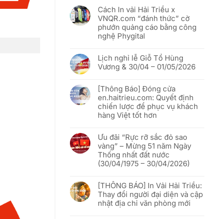
Cách In vải Hải Triều x
VNQR.com “đánh thức” cờ
phướn quảng cáo bằng công
nghệ Phygital
Không
có
Lịch nghỉ lễ Giỗ Tổ Hùng
bình
luận
Vương & 30/04 – 01/05/2026
ở
Cách
Không
In
có
vải
[Thông Báo] Đóng cửa
bình
Hải
luận
en.haitrieu.com: Quyết định
Triều
ở
x
chiến lược để phục vụ khách
Lịch
VNQR.com
nghỉ
hàng Việt tốt hơn
“đánh
lễ
thức”
Giỗ
Không
cờ
Tổ
có
phướn
Hùng
Ưu đãi “Rực rỡ sắc đỏ sao
bình
quảng
Vương
luận
vàng” – Mừng 51 năm Ngày
cáo
&
ở
bằng
30/04
Thống nhất đất nước
[Thông
công
–
Báo]
(30/04/1975 – 30/04/2026)
nghệ
01/05/2026
Đóng
Phygital
cửa
Không
en.haitrieu.com:
có
Quyết
[THÔNG BÁO] In Vải Hải Triều:
bình
định
luận
Thay đổi người đại diện và cập
chiến
ở
lược
nhật địa chỉ văn phòng mới
Ưu
để
đãi
phục
Không
“Rực
vụ
có