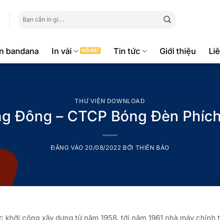
Tìm
kiếm:
ăn bandana
In vải
Tin tức
Giới thiệu
Li
THƯ VIỆN DOWNLOAD
ạng Đông – CTCP Bóng Đèn Phíc
ĐĂNG VÀO
20/08/2022
BỞI
THIÊN BẢO
 khởi công xây dựng từ năm 1958, tới năm 1961 nhà máy chính 