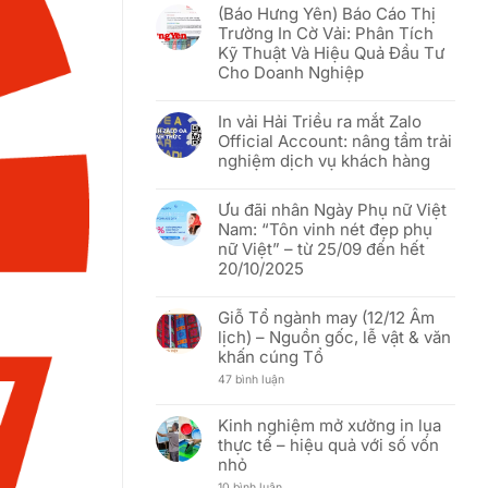
rỡ
(Báo Hưng Yên) Báo Cáo Thị
khách
bình
sắc
hàng
luận
đỏ
Trường In Cờ Vải: Phân Tích
Việt
ở
sao
Kỹ Thuật Và Hiệu Quả Đầu Tư
tốt
[THÔNG
vàng”
hơn
BÁO]
–
Cho Doanh Nghiệp
In
Mừng
Vải
51
Không
Hải
năm
có
Triều:
In vải Hải Triều ra mắt Zalo
Ngày
bình
Thay
Thống
luận
Official Account: nâng tầm trải
đổi
nhất
ở
người
nghiệm dịch vụ khách hàng
đất
(Báo
đại
nước
Hưng
diện
Không
(30/04/1975
Yên)
và
có
–
Báo
Ưu đãi nhân Ngày Phụ nữ Việt
cập
bình
30/04/2026)
Cáo
nhật
luận
Thị
Nam: “Tôn vinh nét đẹp phụ
địa
ở
Trường
nữ Việt” – từ 25/09 đến hết
chỉ
In
In
văn
vải
Cờ
20/10/2025
phòng
Hải
Vải:
mới
Triều
Phân
Không
ra
Tích
có
mắt
Giỗ Tổ ngành may (12/12 Âm
Kỹ
bình
Zalo
Thuật
luận
lịch) – Nguồn gốc, lễ vật & văn
Official
Và
ở
Account:
khấn cúng Tổ
Hiệu
Ưu
nâng
Quả
đãi
tầm
ở
47 bình luận
Đầu
nhân
trải
Giỗ
Tư
Ngày
nghiệm
Tổ
Cho
Phụ
dịch
ngành
Doanh
nữ
Kinh nghiệm mở xưởng in lụa
vụ
may
Nghiệp
Việt
thực tế – hiệu quả với số vốn
khách
(12/12
Nam:
hàng
Âm
“Tôn
nhỏ
lịch)
vinh
–
nét
ở
10 bình luận