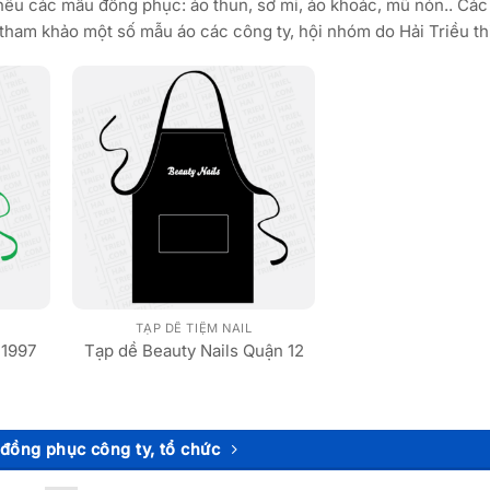
thêu các mẫu đồng phục: áo thun, sơ mi, áo khoác, mũ nón.. Các
tham khảo một số mẫu áo các công ty, hội nhóm do Hải Triều thi
TẠP DỀ TIỆM NAIL
 1997
Tạp dề Beauty Nails Quận 12
đồng phục công ty, tổ chức