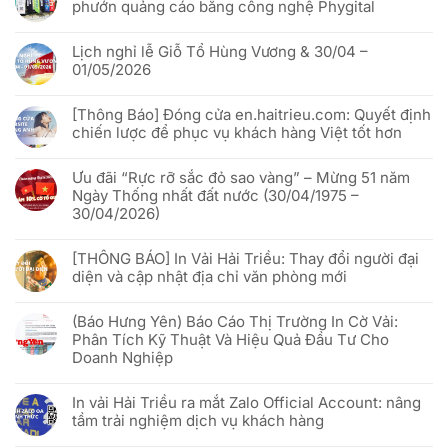
phướn quảng cáo bằng công nghệ Phygital
Không
có
Lịch nghỉ lễ Giỗ Tổ Hùng Vương & 30/04 –
bình
luận
01/05/2026
ở
Cách
Không
In
có
vải
[Thông Báo] Đóng cửa en.haitrieu.com: Quyết định
bình
Hải
luận
chiến lược để phục vụ khách hàng Việt tốt hơn
Triều
ở
x
Lịch
Không
VNQR.com
nghỉ
có
“đánh
lễ
Ưu đãi “Rực rỡ sắc đỏ sao vàng” – Mừng 51 năm
bình
thức”
Giỗ
luận
Ngày Thống nhất đất nước (30/04/1975 –
cờ
Tổ
ở
phướn
Hùng
30/04/2026)
[Thông
quảng
Vương
Báo]
cáo
&
Không
Đóng
bằng
30/04
có
cửa
công
[THÔNG BÁO] In Vải Hải Triều: Thay đổi người đại
–
bình
en.haitrieu.com:
nghệ
01/05/2026
luận
Quyết
diện và cập nhật địa chỉ văn phòng mới
Phygital
ở
định
Ưu
chiến
Không
đãi
lược
có
“Rực
(Báo Hưng Yên) Báo Cáo Thị Trường In Cờ Vải:
để
bình
rỡ
phục
luận
Phân Tích Kỹ Thuật Và Hiệu Quả Đầu Tư Cho
sắc
vụ
ở
đỏ
Doanh Nghiệp
khách
[THÔNG
sao
hàng
BÁO]
vàng”
Không
Việt
In
–
có
tốt
Vải
In vải Hải Triều ra mắt Zalo Official Account: nâng
Mừng
bình
hơn
Hải
51
luận
Triều:
tầm trải nghiệm dịch vụ khách hàng
năm
ở
Thay
Ngày
(Báo
đổi
Không