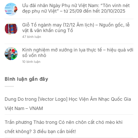
Thống
Hưng
người
có
nhất
Yên)
Ưu đãi nhân Ngày Phụ nữ Việt Nam: “Tôn vinh nét
đại
bình
đất
Báo
diện
luận
đẹp phụ nữ Việt” – từ 25/09 đến hết 20/10/2025
nước
Cáo
và
ở
(30/04/1975
Thị
cập
In
Không
–
Trường
nhật
vải
có
30/04/2026)
In
địa
Hải
Giỗ Tổ ngành may (12/12 Âm lịch) – Nguồn gốc, lễ
bình
Cờ
chỉ
Triều
luận
vật & văn khấn cúng Tổ
Vải:
văn
ra
ở
Phân
phòng
mắt
Ưu
ở
47 bình luận
Tích
mới
Zalo
đãi
Giỗ
Kỹ
Official
nhân
Tổ
Thuật
Account:
Ngày
ngành
Và
Kinh nghiệm mở xưởng in lụa thực tế – hiệu quả với
nâng
Phụ
may
Hiệu
tầm
nữ
số vốn nhỏ
(12/12
Quả
trải
Việt
Âm
Đầu
nghiệm
Nam:
ở
10 bình luận
lịch)
Tư
dịch
“Tôn
Kinh
–
Cho
vụ
vinh
nghiệm
Nguồn
Doanh
khách
nét
mở
gốc,
Nghiệp
hàng
đẹp
xưởng
lễ
Bình luận gần đây
phụ
in
vật
nữ
lụa
&
Việt”
thực
văn
–
tế
khấn
từ
–
cúng
25/09
Dung Do
trong
[Vector Logo] Học Viện Âm Nhạc Quốc Gia
hiệu
Tổ
đến
quả
hết
với
Việt Nam – VNAM
20/10/2025
số
vốn
nhỏ
Trần phương Thảo
trong
Có nên chôn cất chó mèo khi
chết không? 3 điều bạn cần biết!