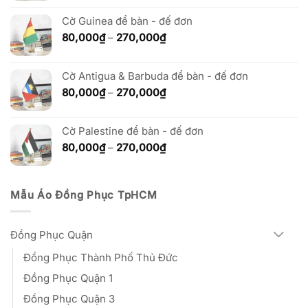
từ
Cờ Guinea để bàn - đế đơn
80,000₫
đến
Khoảng
80,000
₫
–
270,000
₫
270,000₫
giá:
từ
Cờ Antigua & Barbuda để bàn - đế đơn
80,000₫
đến
Khoảng
80,000
₫
–
270,000
₫
270,000₫
giá:
từ
Cờ Palestine để bàn - đế đơn
80,000₫
đến
Khoảng
80,000
₫
–
270,000
₫
270,000₫
giá:
từ
80,000₫
Mẫu Áo Đồng Phục TpHCM
đến
270,000₫
Đồng Phục Quận
Đồng Phục Thành Phố Thủ Đức
Đồng Phục Quận 1
Đồng Phục Quận 3