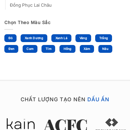
Đồng Phục Lai Châu
Chọn Theo Màu Sắc
Đỏ
Xanh Dương
Xanh Lá
Vàng
Trắng
Đen
Cam
Tím
Hồng
Xám
Nâu
CHẤT LƯỢNG TẠO NÊN
DẤU ẤN