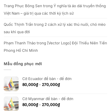
Trang Phục Bông Sen
trong
Ý nghĩa tà áo dài truyền thống
Việt Nam – giá trị qua các thời kỳ lịch sử
Quốc Thịnh Trần
trong
2 cách xử lý xác thú nuôi, chó mèo
sau khi qua đời
Phạm Thanh Thảo
trong
[Vector Logo] Đội Thiếu Niên Tiền
Phong Hồ Chí Minh
Mẫu đồng phục mới
Cờ Ecuador để bàn - đế đơn
Khoảng
80,000
₫
–
270,000
₫
giá:
từ
80,000₫
Cờ Myanmar để bàn - đế đơn
đến
Khoảng
80,000
₫
–
270,000
₫
270,000₫
giá: