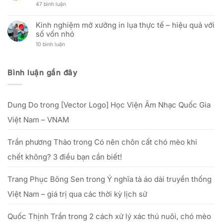
phòng
mắt
Ưu
ở
47 bình luận
Tích
mới
Zalo
đãi
Giỗ
Kỹ
Official
nhân
Tổ
Thuật
Account:
Ngày
ngành
Và
Kinh nghiệm mở xưởng in lụa thực tế – hiệu quả với
nâng
Phụ
may
Hiệu
tầm
nữ
số vốn nhỏ
(12/12
Quả
trải
Việt
Âm
Đầu
nghiệm
Nam:
ở
10 bình luận
lịch)
Tư
dịch
“Tôn
Kinh
–
Cho
vụ
vinh
nghiệm
Nguồn
Doanh
khách
nét
mở
gốc,
Nghiệp
hàng
đẹp
xưởng
lễ
Bình luận gần đây
phụ
in
vật
nữ
lụa
&
Việt”
thực
văn
–
tế
khấn
từ
–
cúng
25/09
Dung Do
trong
[Vector Logo] Học Viện Âm Nhạc Quốc Gia
hiệu
Tổ
đến
quả
hết
với
Việt Nam – VNAM
20/10/2025
số
vốn
nhỏ
Trần phương Thảo
trong
Có nên chôn cất chó mèo khi
chết không? 3 điều bạn cần biết!
Trang Phục Bông Sen
trong
Ý nghĩa tà áo dài truyền thống
Việt Nam – giá trị qua các thời kỳ lịch sử
Quốc Thịnh Trần
trong
2 cách xử lý xác thú nuôi, chó mèo