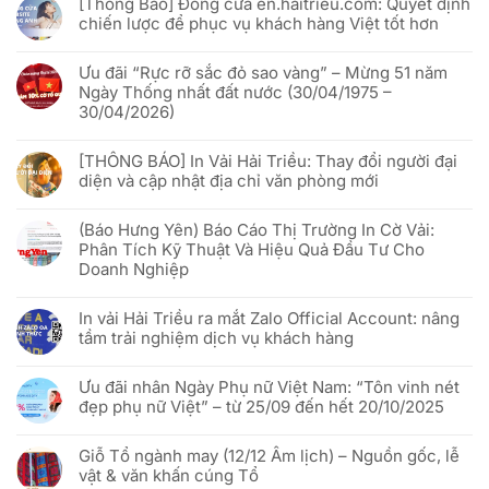
[Thông Báo] Đóng cửa en.haitrieu.com: Quyết định
bình
Hải
luận
chiến lược để phục vụ khách hàng Việt tốt hơn
Triều
ở
x
Lịch
Không
VNQR.com
nghỉ
có
“đánh
lễ
Ưu đãi “Rực rỡ sắc đỏ sao vàng” – Mừng 51 năm
bình
thức”
Giỗ
luận
Ngày Thống nhất đất nước (30/04/1975 –
cờ
Tổ
ở
phướn
Hùng
30/04/2026)
[Thông
quảng
Vương
Báo]
cáo
&
Không
Đóng
bằng
30/04
có
cửa
công
[THÔNG BÁO] In Vải Hải Triều: Thay đổi người đại
–
bình
en.haitrieu.com:
nghệ
01/05/2026
luận
Quyết
diện và cập nhật địa chỉ văn phòng mới
Phygital
ở
định
Ưu
chiến
Không
đãi
lược
có
“Rực
(Báo Hưng Yên) Báo Cáo Thị Trường In Cờ Vải:
để
bình
rỡ
phục
luận
Phân Tích Kỹ Thuật Và Hiệu Quả Đầu Tư Cho
sắc
vụ
ở
đỏ
Doanh Nghiệp
khách
[THÔNG
sao
hàng
BÁO]
vàng”
Không
Việt
In
–
có
tốt
Vải
In vải Hải Triều ra mắt Zalo Official Account: nâng
Mừng
bình
hơn
Hải
51
luận
Triều:
tầm trải nghiệm dịch vụ khách hàng
năm
ở
Thay
Ngày
(Báo
đổi
Không
Thống
Hưng
người
có
nhất
Yên)
Ưu đãi nhân Ngày Phụ nữ Việt Nam: “Tôn vinh nét
đại
bình
đất
Báo
diện
luận
đẹp phụ nữ Việt” – từ 25/09 đến hết 20/10/2025
nước
Cáo
và
ở
(30/04/1975
Thị
cập
In
Không
–
Trường
nhật
vải
có
30/04/2026)
In
địa
Hải
Giỗ Tổ ngành may (12/12 Âm lịch) – Nguồn gốc, lễ
bình
Cờ
chỉ
Triều
luận
vật & văn khấn cúng Tổ
Vải:
văn
ra
ở
Phân