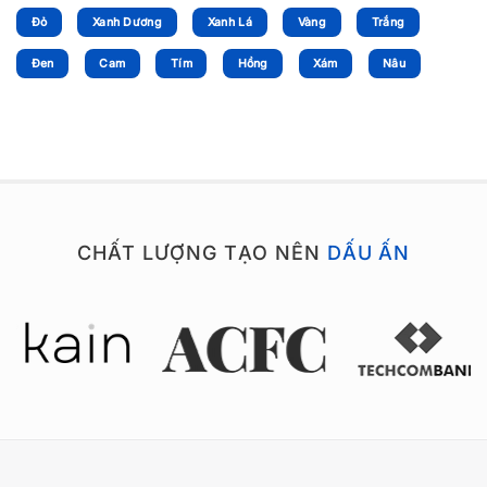
Đỏ
Xanh Dương
Xanh Lá
Vàng
Trắng
Đen
Cam
Tím
Hồng
Xám
Nâu
CHẤT LƯỢNG TẠO NÊN
DẤU ẤN