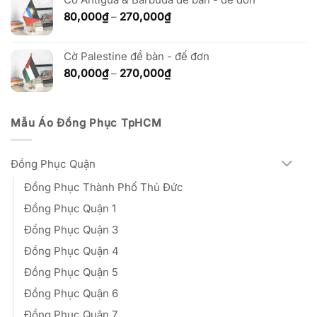
đến
Khoảng
80,000
₫
–
270,000
₫
270,000₫
giá:
từ
Cờ Palestine để bàn - đế đơn
80,000₫
đến
Khoảng
80,000
₫
–
270,000
₫
270,000₫
giá:
từ
80,000₫
Mẫu Áo Đồng Phục TpHCM
đến
270,000₫
Đồng Phục Quận
Đồng Phục Thành Phố Thủ Đức
Đồng Phục Quận 1
Đồng Phục Quận 3
Đồng Phục Quận 4
Đồng Phục Quận 5
Đồng Phục Quận 6
Đồng Phục Quận 7