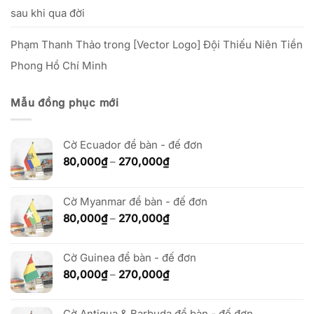
sau khi qua đời
Phạm Thanh Thảo
trong
[Vector Logo] Đội Thiếu Niên Tiền
Phong Hồ Chí Minh
Mẫu đồng phục mới
Cờ Ecuador để bàn - đế đơn
Khoảng
80,000
₫
–
270,000
₫
giá:
từ
80,000₫
Cờ Myanmar để bàn - đế đơn
đến
Khoảng
80,000
₫
–
270,000
₫
270,000₫
giá:
từ
Cờ Guinea để bàn - đế đơn
80,000₫
đến
Khoảng
80,000
₫
–
270,000
₫
270,000₫
giá:
từ
Cờ Antigua & Barbuda để bàn - đế đơn
80,000₫