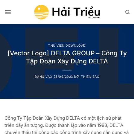
Bỏ
qua
nội
dung
THƯ VIỆN DOWNLOAD
[Vector Logo] DELTA GROUP – Công Ty
Tập Đoàn Xây Dựng DELTA
ĐĂNG VÀO
28/09/2023
BỞI
THIÊN BẢO
Công Ty Tập Đoàn Xây Dựng DELTA có một lịch sử phát
triển đầy ấn tượng. Được thành lập vào năm 1993, DELTA
chuyên thầu thi công các công trình xây dựng dân dụng và