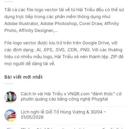
Tất cả các file logo vector tải về từ Hải Triều đều có thể sử
dụng trực tiếp trong các phần mềm thông dụng như:
Adobe Illustrator, Adobe Photoshop, Corel Draw, Affinity
Photo, Affinity Designer,…
File logo vector được lưu trữ trên trên Google Drive, với
các định dạng: .AI, .EPS, .SVG, .CDR, .PNG. Với các thương
hiệu có nhiều mẫu logo, Hải Triều sẽ nén thành tệp .ZIP để
mọi người dễ dàng tải về.
Bài viết mới nhất
Cách In vải Hải Triều x VNQR.com “đánh thức” cờ
phướn quảng cáo bằng công nghệ Phygital
Không
có
Lịch nghỉ lễ Giỗ Tổ Hùng Vương & 30/04 –
bình
luận
01/05/2026
ở
Cách
Không
In
có
vải