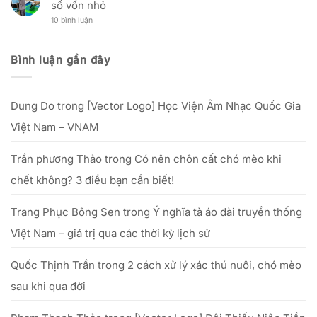
nữ
số vốn nhỏ
(12/12
Quả
trải
Việt
Âm
Đầu
nghiệm
Nam:
ở
10 bình luận
lịch)
Tư
dịch
“Tôn
Kinh
–
Cho
vụ
vinh
nghiệm
Nguồn
Doanh
khách
nét
mở
gốc,
Nghiệp
hàng
đẹp
xưởng
lễ
Bình luận gần đây
phụ
in
vật
nữ
lụa
&
Việt”
thực
văn
–
tế
khấn
từ
–
cúng
25/09
Dung Do
trong
[Vector Logo] Học Viện Âm Nhạc Quốc Gia
hiệu
Tổ
đến
quả
hết
với
Việt Nam – VNAM
20/10/2025
số
vốn
nhỏ
Trần phương Thảo
trong
Có nên chôn cất chó mèo khi
chết không? 3 điều bạn cần biết!
Trang Phục Bông Sen
trong
Ý nghĩa tà áo dài truyền thống
Việt Nam – giá trị qua các thời kỳ lịch sử
Quốc Thịnh Trần
trong
2 cách xử lý xác thú nuôi, chó mèo
sau khi qua đời