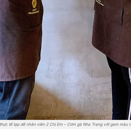
thực tế tạp dề nhân viên 2 Chị Em – Cơm gà Nha Trang với gam màu n