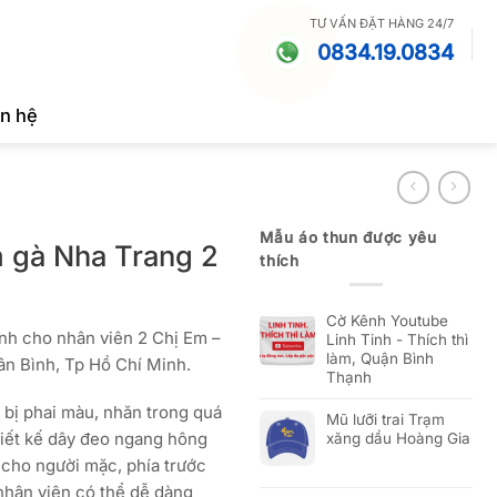
TƯ VẤN ĐẶT HÀNG 24/7
0834.19.0834
ên hệ
Mẫu áo thun được yêu
 gà Nha Trang 2
thích
Cờ Kênh Youtube
nh cho nhân viên 2 Chị Em –
Linh Tinh - Thích thì
làm, Quận Bình
ân Bình, Tp Hồ Chí Minh.
Thạnh
ít bị phai màu, nhăn trong quá
Mũ lưỡi trai Trạm
hiết kế dây đeo ngang hông
xăng dầu Hoàng Gia
cho người mặc, phía trước
nhân viên có thể dễ dàng