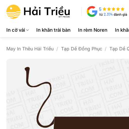
Bỏ
qua
nội
dung
In cờ vải
In khăn trải bàn
In rèm Noren
In kh
May In Thêu Hải Triều
/
Tạp Dề Đồng Phục
/
Tạp Dề 