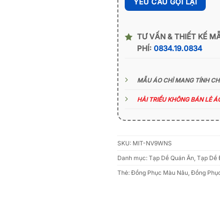
TƯ VẤN & THIẾT KẾ M
PHÍ:
0834.19.0834
MẪU ÁO CHỈ MANG TÍNH C
HẢI TRIỀU KHÔNG BÁN LẺ 
SKU:
MIT-NV9WNS
Danh mục:
Tạp Dề Quán Ăn
,
Tạp Dề 
Thẻ:
Đồng Phục Màu Nâu
,
Đồng Phục