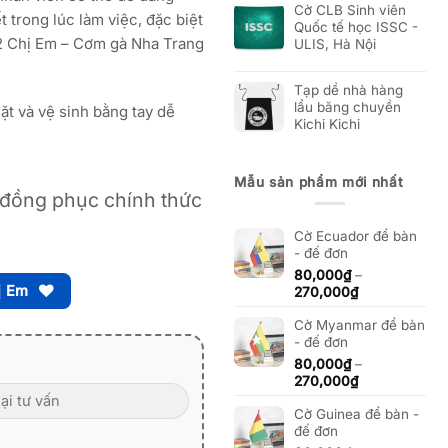
Cờ CLB Sinh viên
 trong lúc làm việc, đặc biệt
Quốc tế học ISSC -
o 2 Chị Em – Cơm gà Nha Trang
ULIS, Hà Nội
Tạp dề nhà hàng
lẩu băng chuyền
ặt và vệ sinh bằng tay dễ
Kichi Kichi
Mẫu sản phẩm mới nhất
đồng phục chính thức
Cờ Ecuador để bàn
- đế đơn
80,000
₫
–
ị Em
Khoảng
270,000
₫
giá:
Cờ Myanmar để bàn
từ
- đế đơn
80,000₫
đến
80,000
₫
–
270,000₫
Khoảng
270,000
₫
giá:
Cờ Guinea để bàn -
từ
đế đơn
80,000₫