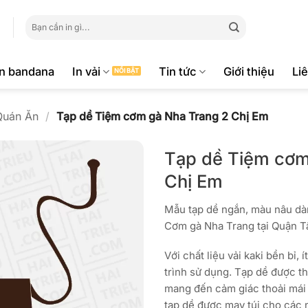
Tìm
kiếm:
ăn bandana
In vải
Tin tức
Giới thiệu
Li
Quán Ăn
/
Tạp dề Tiệm cơm gà Nha Trang 2 Chị Em
Tạp dề Tiệm cơm
Chị Em
Mẫu tạp dề ngắn, màu nâu dà
Cơm gà Nha Trang tại Quận T
Với chất liệu vải kaki bền bỉ, 
trình sử dụng. Tạp dề được t
mang đến cảm giác thoải mái 
tạp dề được may túi cho các 