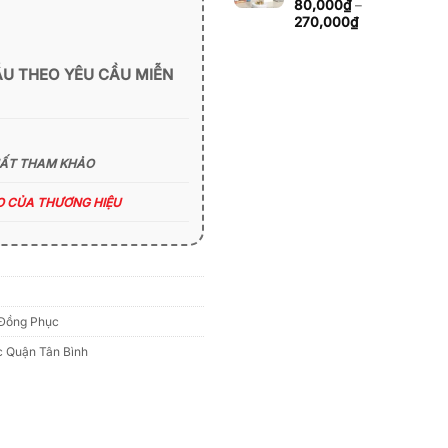
đến
80,000
₫
–
270,000₫
Khoảng
270,000
₫
giá:
từ
80,000₫
ẪU THEO YÊU CẦU MIỄN
đến
270,000₫
HẤT THAM KHẢO
ÁO CỦA THƯƠNG HIỆU
Đồng Phục
 Quận Tân Bình