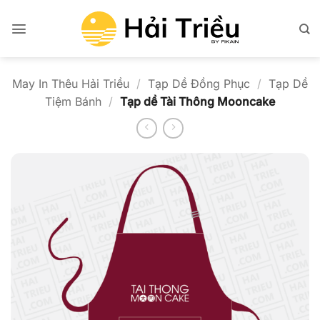
Bỏ
qua
nội
dung
May In Thêu Hải Triều
/
Tạp Dề Đồng Phục
/
Tạp Dề
Tiệm Bánh
/
Tạp dề Tài Thông Mooncake