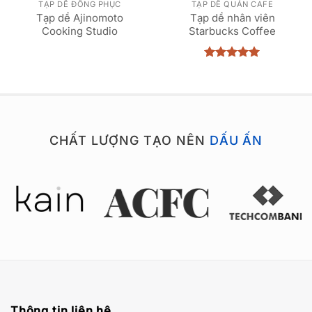
TẠP DỀ ĐỒNG PHỤC
TẠP DỀ QUÁN CAFE
Tạp dề Ajinomoto
Tạp dề nhân viên
Cooking Studio
Starbucks Coffee
Được xếp
hạng
5
5
sao
CHẤT LƯỢNG TẠO NÊN
DẤU ẤN
Thông tin liên hệ