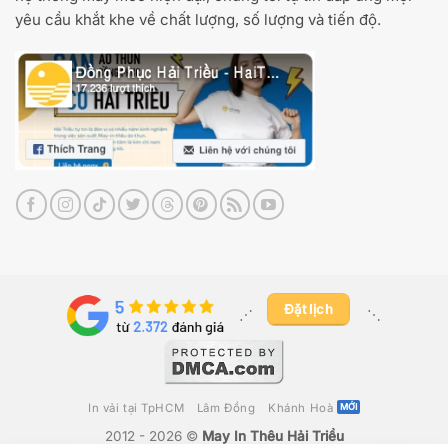
yêu cầu khắt khe về chất lượng, số lượng và tiến độ.
Đặt lịch
⋰ ​
⋱
In vải tại TpHCM
Lâm Đồng
Khánh Hoà
2012 - 2026 ©
May In Thêu Hải Triều