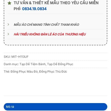
TƯ VẤN & THIẾT KẾ MẪU THEO YÊU CẦU MIỄN
PHÍ:
0834.19.0834
MẪU ÁO CHỈ MANG TÍNH CHẤT THAM KHẢO
HẢI TRIỀU KHÔNG BÁN LẺ ÁO CỦA THƯƠNG HIỆU
SKU:
MIT-H113UF
Danh mục:
Tạp Dề Tiệm Bánh
,
Tạp Dề Đồng Phục
Thẻ:
Đồng Phục Màu Đỏ
,
Đồng Phục Thủ Đức
Mô tả