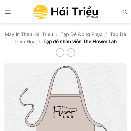
Bỏ
qua
nội
dung
May In Thêu Hải Triều
/
Tạp Dề Đồng Phục
/
Tạp Dề
Tiệm Hoa
/
Tạp dề nhân viên The Flower Lab