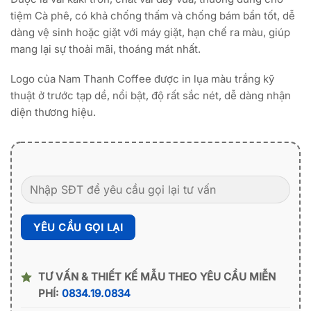
tiệm Cà phê, có khả chống thấm và chống bám bẩn tốt, dễ
dàng vệ sinh hoặc giặt với máy giặt, hạn chế ra màu, giúp
mang lại sự thoải mãi, thoáng mát nhất.
Logo của Nam Thanh Coffee được in lụa màu trắng kỹ
thuật ở trước tạp dề, nổi bật, độ rất sắc nét, dễ dàng nhận
diện thương hiệu.
TƯ VẤN & THIẾT KẾ MẪU THEO YÊU CẦU MIỄN
PHÍ:
0834.19.0834