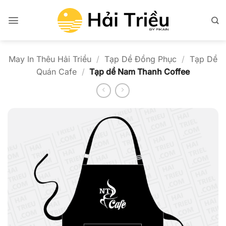
Bỏ
qua
nội
dung
May In Thêu Hải Triều
/
Tạp Dề Đồng Phục
/
Tạp Dề
Quán Cafe
/
Tạp dề Nam Thanh Coffee