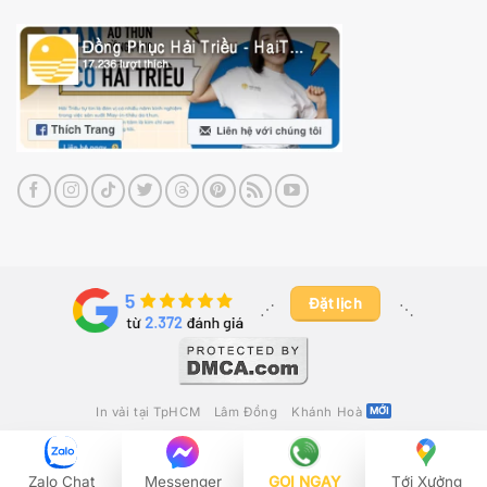
Đặt lịch
⋰ ​
⋱
In vải tại TpHCM
Lâm Đồng
Khánh Hoà
2012 - 2026 ©
May In Thêu Hải Triều
Công Ty TNHH Fika Việt Nam
– GPKD Số 0316280392 Do Sở Kế
Zalo Chat
Messenger
GỌI NGAY
Tới Xưởng