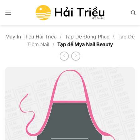
Bỏ
qua
nội
dung
May In Thêu Hải Triều
/
Tạp Dề Đồng Phục
/
Tạp Dề
Tiệm Nail
/
Tạp dề Mya Nail Beauty