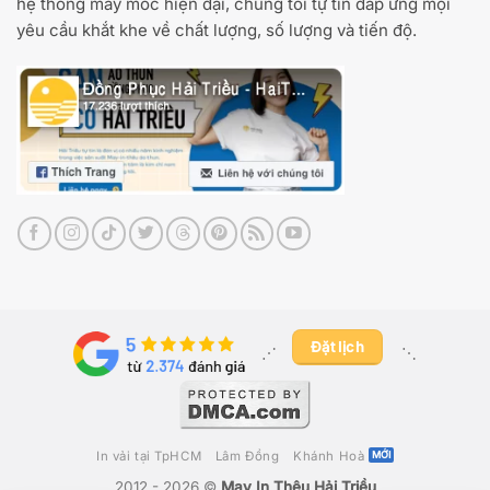
hệ thống máy móc hiện đại, chúng tôi tự tin đáp ứng mọi
yêu cầu khắt khe về chất lượng, số lượng và tiến độ.
Đặt lịch
⋰ ​
⋱
In vải tại TpHCM
Lâm Đồng
Khánh Hoà
2012 - 2026 ©
May In Thêu Hải Triều