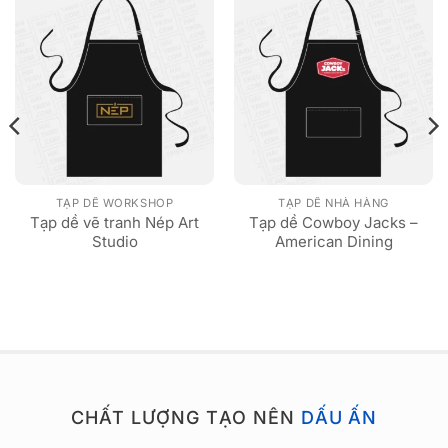
TẠP DỀ WORKSHOP
TẠP DỀ NHÀ HÀNG
Tạp dề vẽ tranh Nép Art
Tạp dề Cowboy Jacks –
Studio
American Dining
CHẤT LƯỢNG TẠO NÊN
DẤU ẤN