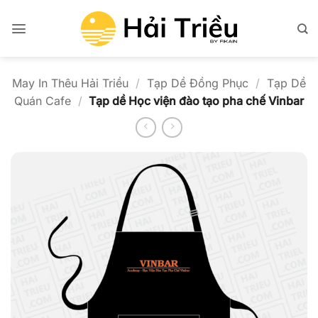
Bỏ
qua
nội
dung
May In Thêu Hải Triều
/
Tạp Dề Đồng Phục
/
Tạp Dề
Quán Cafe
/
Tạp dề Học viện đào tạo pha chế Vinbar