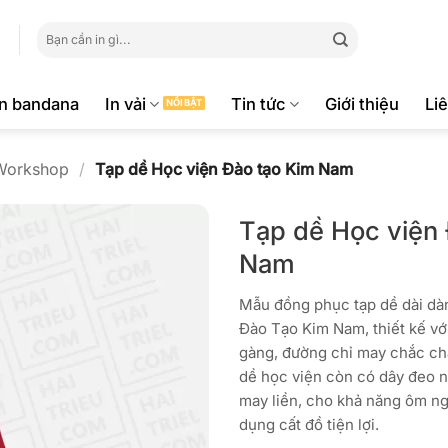
Tìm
kiếm:
ăn bandana
In vải
Tin tức
Giới thiệu
Li
Workshop
/
Tạp dề Học viện Đào tạo Kim Nam
Tạp dề Học viện
Nam
Mẫu đồng phục tạp dề dài dà
Đào Tạo Kim Nam, thiết kế vớ
gàng, đường chỉ may chắc chắ
dề học viện còn có dây đeo 
may liền, cho khả năng ôm ng
dụng cất đồ tiện lợi.