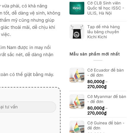
Cờ CLB Sinh viên
y vừa phải, có khả năng
Quốc tế học ISSC -
 tốt, dễ dàng vệ sinh, không
ULIS, Hà Nội
ự thẩm mỹ cũng nhưng giúp
iác thoải mãi, dễ chịu khi
Tạp dề nhà hàng
lẩu băng chuyền
việc.
Kichi Kichi
Kim Nam được in may nổi
Mẫu sản phẩm mới nhất
rất sắc nét, dễ dàng nhận
Cờ Ecuador để bàn
toàn có thể giặt bằng máy.
- đế đơn
80,000
₫
–
Khoảng
270,000
₫
giá:
Cờ Myanmar để bàn
từ
- đế đơn
80,000₫
đến
80,000
₫
–
270,000₫
Khoảng
270,000
₫
giá:
Cờ Guinea để bàn -
từ
đế đơn
80,000₫