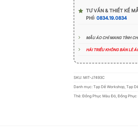
TƯ VẤN & THIẾT KẾ M
PHÍ:
0834.19.0834
MẪU ÁO CHỈ MANG TÍNH C
HẢI TRIỀU KHÔNG BÁN LẺ 
SKU:
MIT-J7493C
Danh mục:
Tạp Dề Workshop
,
Tạp D
Thẻ:
Đồng Phục Màu Đỏ
,
Đồng Phục 