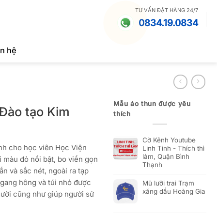
TƯ VẤN ĐẶT HÀNG 24/7
0834.19.0834
ên hệ
Mẫu áo thun được yêu
 Đào tạo Kim
thích
Cờ Kênh Youtube
nh cho học viên Học Viện
Linh Tinh - Thích thì
làm, Quận Bình
i màu đỏ nổi bật, bo viền gọn
Thạnh
n và sắc nét, ngoài ra tạp
ngang hông và túi nhỏ được
Mũ lưỡi trai Trạm
xăng dầu Hoàng Gia
ười cũng như giúp người sử