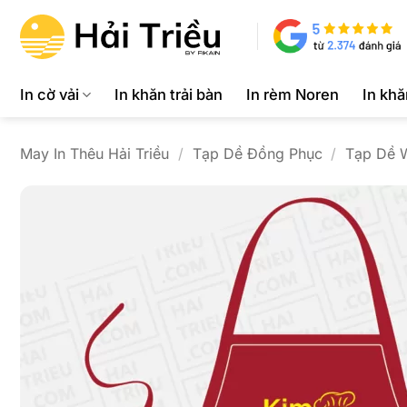
Bỏ
qua
nội
dung
In cờ vải
In khăn trải bàn
In rèm Noren
In kh
May In Thêu Hải Triều
/
Tạp Dề Đồng Phục
/
Tạp Dề 