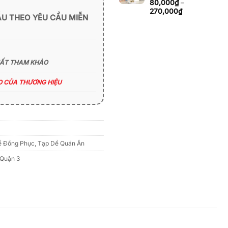
đến
80,000
₫
–
270,000₫
Khoảng
270,000
₫
ẪU THEO YÊU CẦU MIỄN
giá:
từ
80,000₫
đến
270,000₫
HẤT THAM KHẢO
ÁO CỦA THƯƠNG HIỆU
ề Đồng Phục
,
Tạp Dề Quán Ăn
Quận 3