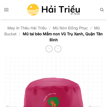
Bỏ
qua
nội
dung
May In Thêu Hải Triều
/
Mũ Nón Đồng Phục
/
Mũ
Bucket
/
Mũ tai bèo Mầm non Vũ Trụ Xanh, Quận Tân
Bình