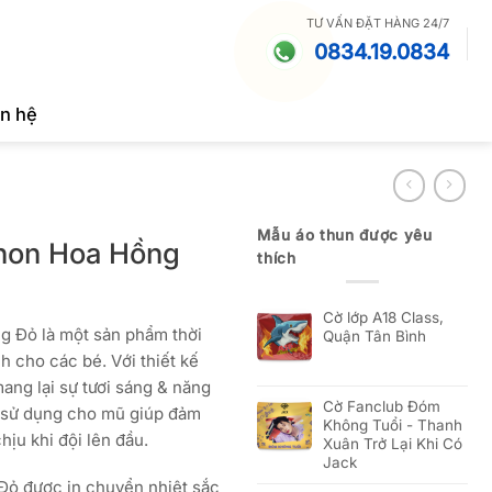
TƯ VẤN ĐẶT HÀNG 24/7
0834.19.0834
ên hệ
Mẫu áo thun được yêu
non Hoa Hồng
thích
Cờ lớp A18 Class,
 Đỏ là một sản phẩm thời
Quận Tân Bình
h cho các bé. Với thiết kế
ang lại sự tươi sáng & năng
Cờ Fanclub Đóm
c sử dụng cho mũ giúp đảm
Không Tuổi - Thanh
hịu khi đội lên đầu.
Xuân Trở Lại Khi Có
Jack
ỏ được in chuyển nhiệt sắc