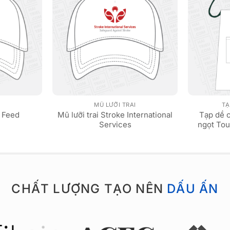
I
MŨ LƯỠI TRAI
TẠ
Mũ lưỡi trai Stroke International
Tạp dề 
d Feed
Services
ngọt Tou
CHẤT LƯỢNG TẠO NÊN
DẤU ẤN