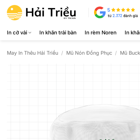
Bỏ
qua
nội
dung
In cờ vải
In khăn trải bàn
In rèm Noren
In kh
May In Thêu Hải Triều
/
Mũ Nón Đồng Phục
/
Mũ Buck