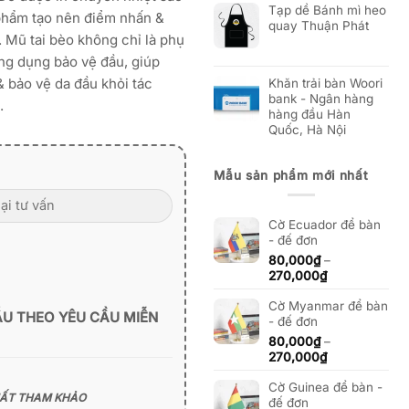
Tạp dề Bánh mì heo
 phẩm tạo nên điểm nhấn &
quay Thuận Phát
 Mũ tai bèo không chỉ là phụ
ông dụng bảo vệ đầu, giúp
& bảo vệ da đầu khỏi tác
Khăn trải bàn Woori
bank - Ngân hàng
.
hàng đầu Hàn
Quốc, Hà Nội
Mẫu sản phẩm mới nhất
Cờ Ecuador để bàn
- đế đơn
80,000
₫
–
Khoảng
270,000
₫
giá:
Cờ Myanmar để bàn
từ
ẪU THEO YÊU CẦU MIỄN
- đế đơn
80,000₫
đến
80,000
₫
–
270,000₫
Khoảng
270,000
₫
giá:
Cờ Guinea để bàn -
từ
HẤT THAM KHẢO
đế đơn
80,000₫