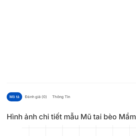
Mô tả
Đánh giá (0)
Thông Tin
Hình ảnh chi tiết mẫu Mũ tai bèo M