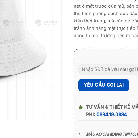
nét ở mặt trước của mũ, sản
thể hiện phong cách độc đáo.
kiện thời trang, mà còn có c
tránh ánh nắng mặt trực tiếp 
động từ môi trường bên ngoài
TƯ VẤN & THIẾT KẾ M
PHÍ:
0834.19.0834
MẪU ÁO CHỈ MANG TÍNH C