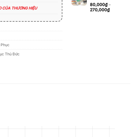
đến
80,000
₫
–
270,000₫
ÁO CỦA THƯƠNG HIỆU
Khoảng
270,000
₫
giá:
từ
80,000₫
đến
270,000₫
 Phục
ục Thủ Đức