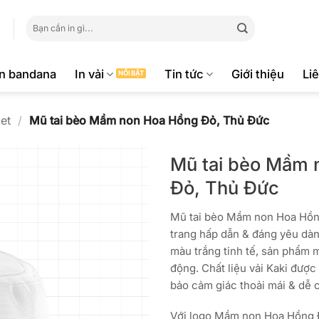
Tìm
kiếm:
ăn bandana
In vải
Tin tức
Giới thiệu
Li
et
/
Mũ tai bèo Mầm non Hoa Hồng Đỏ, Thủ Đức
Mũ tai bèo Mầm 
Đỏ, Thủ Đức
Mũ tai bèo Mầm non Hoa Hồng
trang hấp dẫn & đáng yêu dàn
màu trắng tinh tế, sản phẩm m
động. Chất liệu vải Kaki đượ
bảo cảm giác thoải mái & dễ c
Với logo Mầm non Hoa Hồng Đ