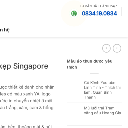
TƯ VẤN ĐẶT HÀNG 24/7
0834.19.0834
ên hệ
Mẫu áo thun được yêu
 kẹp Singapore
thích
Cờ Kênh Youtube
ược thiết kế dành cho nhân
Linh Tinh - Thích thì
làm, Quận Bình
es có màu xanh YA, logo
Thạnh
ợc in chuyển nhiệt ở mặt
àu trắng, xám, cam & hồng
Mũ lưỡi trai Trạm
xăng dầu Hoàng Gia
iãn, bền, thoáng mát & hút