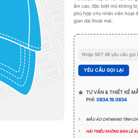
ẩm cao, đặc biệt mũ không bị n
phù hợp cho nhân viên hoạt độ
gian dài thoải mái.
TƯ VẤN & THIẾT KẾ M
PHÍ:
0834.19.0834
MẪU ÁO CHỈ MANG TÍNH C
HẢI TRIỀU KHÔNG BÁN LẺ 