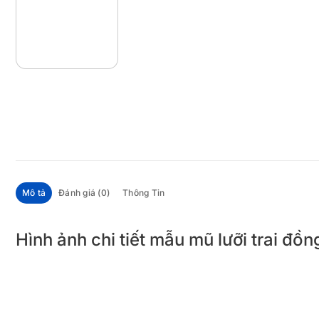
Mô tả
Đánh giá (0)
Thông Tin
Hình ảnh chi tiết mẫu mũ lưỡi trai đ