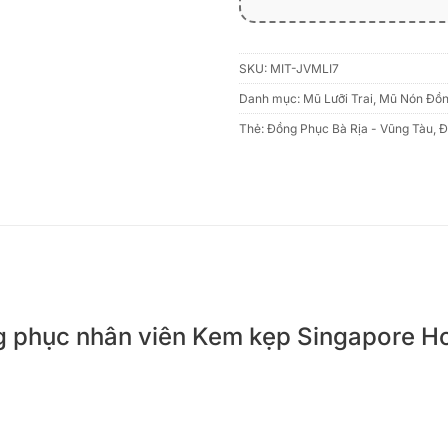
SKU:
MIT-JVMLI7
Danh mục:
Mũ Lưỡi Trai
,
Mũ Nón Đồn
Thẻ:
Đồng Phục Bà Rịa - Vũng Tàu
,
Đ
ồng phục nhân viên Kem kẹp Singapore H