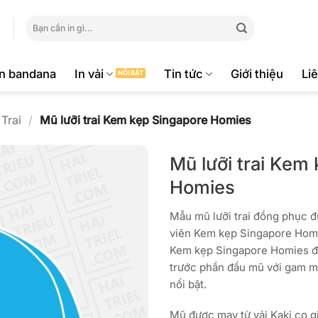
Tìm
kiếm:
ăn bandana
In vải
Tin tức
Giới thiệu
Li
Trai
/
Mũ lưỡi trai Kem kẹp Singapore Homies
Mũ lưỡi trai Kem
Homies
Mẫu mũ lưỡi trai đồng phục đ
viên Kem kẹp Singapore Homi
Kem kẹp Singapore Homies đư
trước phần đầu mũ với gam m
nổi bật.
Mũ được may từ vải Kaki co g