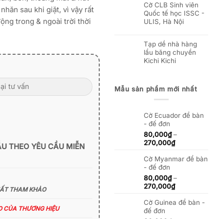
Cờ CLB Sinh viên
hăn sau khi giặt, vì vậy rất
Quốc tế học ISSC -
ng trong & ngoài trời thời
ULIS, Hà Nội
Tạp dề nhà hàng
lẩu băng chuyền
Kichi Kichi
Mẫu sản phẩm mới nhất
Cờ Ecuador để bàn
- đế đơn
80,000
₫
–
Khoảng
270,000
₫
ẪU THEO YÊU CẦU MIỄN
giá:
Cờ Myanmar để bàn
từ
- đế đơn
80,000₫
đến
80,000
₫
–
270,000₫
Khoảng
270,000
₫
HẤT THAM KHẢO
giá:
Cờ Guinea để bàn -
từ
ÁO CỦA THƯƠNG HIỆU
đế đơn
80,000₫