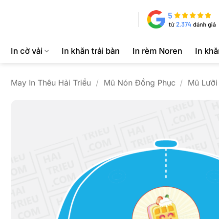
Bỏ
qua
nội
dung
In cờ vải
In khăn trải bàn
In rèm Noren
In kh
May In Thêu Hải Triều
/
Mũ Nón Đồng Phục
/
Mũ Lưỡi 