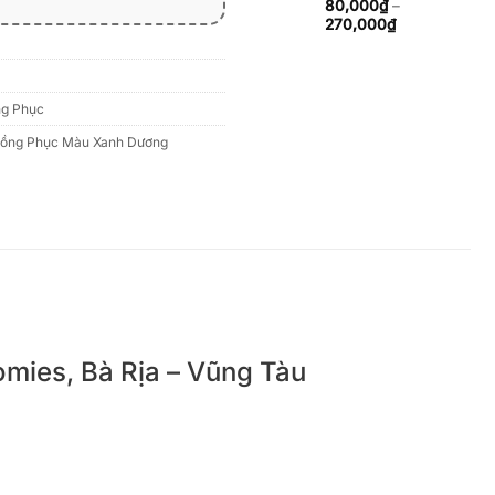
đến
80,000
₫
–
270,000₫
Khoảng
270,000
₫
giá:
từ
80,000₫
đến
g Phục
270,000₫
ồng Phục Màu Xanh Dương
omies, Bà Rịa – Vũng Tàu